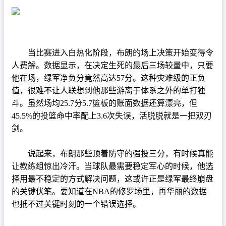
篮球直播
NBA
CBA
当比赛进入白热化阶段，布朗的场上决策开始变得令
人费解。数据显示，在决定生死的最后三场较量中，只要
录像
他在场，绿军净负分竟然高达57分。这种灾难级的正负
足球录像
值，很难不让人联想到他那些游离于体系之外的单打独
斗。虽然场均25.7分5.7篮板的账面数据还算漂亮，但
篮球录像
45.5%的投篮命中率配上3.6次失误，活脱脱就是一把双刃
剑。
新闻
足球新闻
说起来，布朗那些顶着防守的强投三分，有时候真能
篮球新闻
让教练组惊出冷汗。当球队最需要稳定军心的时候，他选
择用最不稳定的方式解决问题，这或许正是绿军最终崩盘
的关键伏笔。要知道在NBA的修罗场里，再华丽的数据
也抵不过关键时刻的一个错误选择。