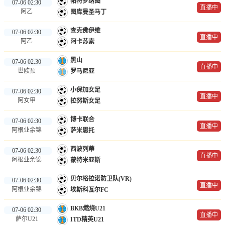
帕特罗纳图
07-06 02:30
直播中
阿乙
图库曼圣马丁
查克佛伊维
07-06 02:30
直播中
阿乙
阿卡苏索
黑山
07-06 02:30
直播中
世欧预
罗马尼亚
小保加女足
07-06 02:30
直播中
阿女甲
拉努斯女足
博卡联合
07-06 02:30
直播中
阿根业余锦
萨米恩托
西波列蒂
07-06 02:30
直播中
阿根业余锦
蒙特米亚斯
贝尔格拉诺防卫队(VR)
07-06 02:30
直播中
阿根业余锦
埃斯科瓦尔FC
BKB燃烧U21
07-06 02:30
直播中
萨尔U21
ITD精英U21