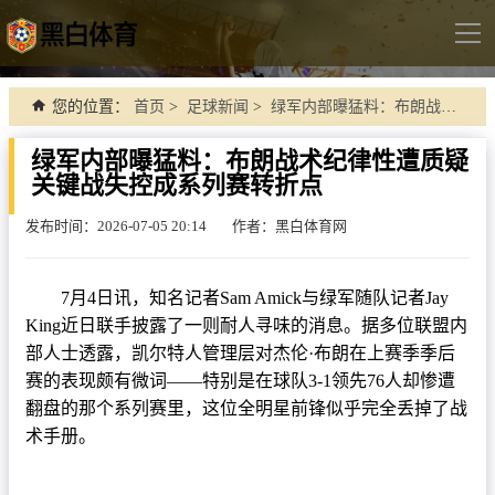
导
航
首页
您的位置：
首页
>
足球新闻
>
绿军内部曝猛料：布朗战术纪律性遭质疑 关键战失控成系列赛转折点
足球直播
绿军内部曝猛料：布朗战术纪律性遭质疑
关键战失控成系列赛转折点
英超
德甲
发布时间：2026-07-05 20:14
作者：黑白体育网
法甲
7月4日讯，知名记者Sam Amick与绿军随队记者Jay
西甲
King近日联手披露了一则耐人寻味的消息。据多位联盟内
意甲
部人士透露，凯尔特人管理层对杰伦·布朗在上赛季季后
赛的表现颇有微词——特别是在球队3-1领先76人却惨遭
世界杯
翻盘的那个系列赛里，这位全明星前锋似乎完全丢掉了战
欧冠杯
术手册。
中超