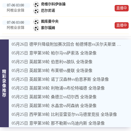
奇维尔科伊体操
07-06 03:00
直播中
阿根业余锦
厄尔尼诺
图库曼中央
07-06 03:00
直播中
阿根业余锦
索尔福姆
05月26日 德甲升降级附加赛次回合 帕德博恩vs沃尔夫斯堡 全场录像
05月25日 意甲第38轮 帕尔马vs萨索洛 全场录像
05月25日 英超第38轮 伯恩利vs狼队 全场录像
05月25日 英超第38轮 布莱顿vs曼联 全场录像
精
彩
05月25日 英超第38轮 诺丁汉森林vs伯恩茅斯 全场录像
录
像
05月25日 英超第38轮 利物浦vs布伦特福德 全场录像
推
荐
05月25日 英超第38轮 桑德兰vs切尔西 全场录像
05月25日 英超第38轮 水晶宫vs阿森纳 全场录像
05月25日 西甲第38轮 比利亚雷亚尔vs马德里竞技 全场录像
05月25日 意甲第38轮 那不勒斯vs乌迪内斯 全场录像