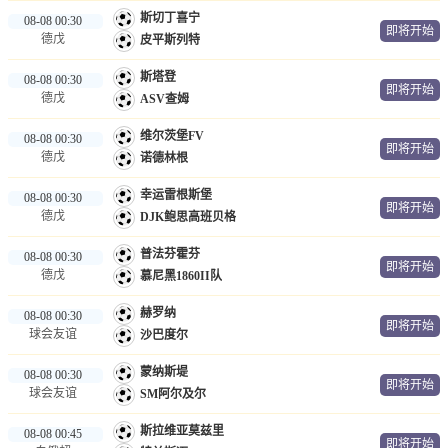
斯切丁喜宁
08-08 00:30
即将开始
德戊
皮平斯列特
斯塔登
08-08 00:30
即将开始
德戊
ASV查姆
维尔茨堡FV
08-08 00:30
即将开始
德戊
诺德林根
幸运雷根斯堡
08-08 00:30
即将开始
德戊
DJK鲍思高班贝格
普法芬霍芬
08-08 00:30
即将开始
德戊
慕尼黑1860II队
赫罗纳
08-08 00:30
即将开始
球会友谊
沙巴度尔
蒙纳斯堤
08-08 00:30
即将开始
球会友谊
SM阿尔及尔
斯拉维亚莫兹里
08-08 00:45
即将开始