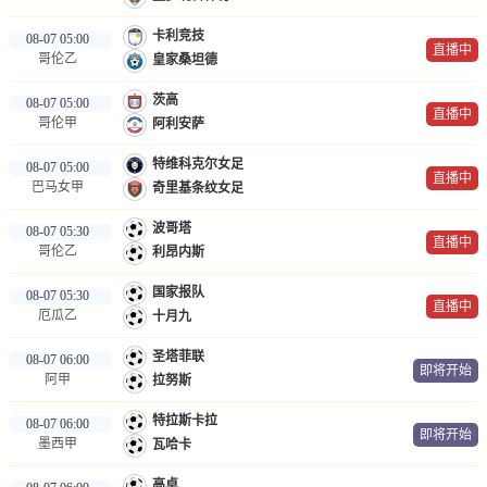
卡利竞技
08-07 05:00
直播中
哥伦乙
皇家桑坦德
茨高
08-07 05:00
直播中
哥伦甲
阿利安萨
特维科克尔女足
08-07 05:00
直播中
巴马女甲
奇里基条纹女足
波哥塔
08-07 05:30
直播中
哥伦乙
利昂内斯
国家报队
08-07 05:30
直播中
厄瓜乙
十月九
圣塔菲联
08-07 06:00
即将开始
阿甲
拉努斯
特拉斯卡拉
08-07 06:00
即将开始
墨西甲
瓦哈卡
高卓