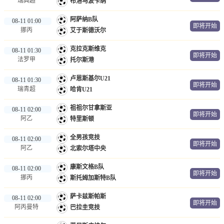
瑞典超
布洛马波卡纳
阿萨纳B队
08-11 01:00
即将开始
挪丙
艾于斯德沃尔
克拉克斯维克
08-11 01:30
即将开始
法罗甲
托尔斯港
卢恩斯基尔U21
08-11 01:30
即将开始
瑞青超
哈肯U21
祖祖尔甘拿斯亚
08-11 02:00
即将开始
阿乙
特里斯顿
全男孩竞技
08-11 02:00
即将开始
阿乙
北索尔塔中央
康斯文格B队
08-11 02:00
即将开始
挪丙
斯托姆加斯特B队
萨卡兹斯帕斯
08-11 02:00
即将开始
阿丙曼特
巴拉圭竞技