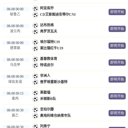
阿亚库乔
08-08 00:00
即将开始
秘鲁乙
CD艾斯图迪安蒂尔CNI
达布热格
08-08 00:00
即将开始
波兰丙
弗罗茨瓦夫
埃尔福特U19
08-08 00:00
即将开始
德青联
莱比锡红牛U19
基督教体育
08-08 00:00
即将开始
乌克甲
特诺皮尔
非洲人
08-08 00:00
即将开始
球会友谊
普罗格雷斯沙基特
莱歇瑙
08-08 00:15
即将开始
奥丙
禾顿斯B队
圣珀尔滕
08-08 00:30
即将开始
奥乙
奥地利维也纳青年队
列弗宁
08-08 00:30