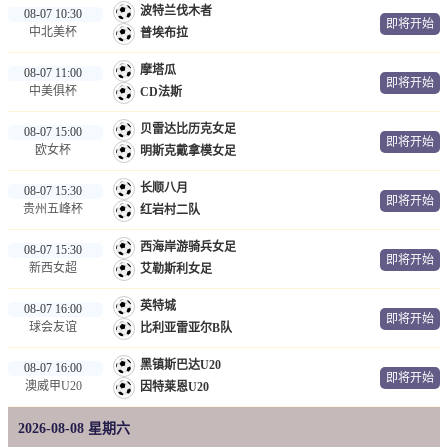
波特兰伐木者
08-07 10:30
即将开始
中北美杯
普埃布拉
摩塔瓜
08-07 11:00
即将开始
中美俱杯
CD法斯
贝雷达比历克女足
08-07 15:00
即将开始
欧女杯
明斯克戴拿模女足
长顺八月
08-07 15:30
即将开始
贵州五峰杯
红岩村二队
西海岸游骑兵女足
08-07 15:30
即将开始
新西女超
艾勒斯利女足
英特城
08-07 16:00
即将开始
球会友谊
比利亚雷亚尔B队
黑镇斯巴达U20
08-07 16:00
即将开始
澳威甲U20
因特莱恩U20
2026-08-08 星期六