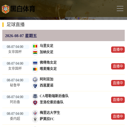
导
航
首页
足球直播
2026-08-07 星期五
足球直播
马里女足
08-07 04:00
英超
直播中
女非国杯
加纳女足
德甲
佛得角女足
08-07 04:00
直播中
法甲
女非国杯
喀麦隆女足
西甲
阿利亚加
08-07 04:00
直播中
秘鲁甲
西恩夏诺
意甲
CA塔勒瑞斯后备队
08-07 04:00
世界杯
直播中
阿后备
圣洛伦索后备队
欧冠杯
梅里达大学生
08-07 04:00
直播中
中超
委内超
萨莫拉FC