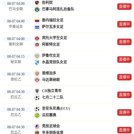
佐利奴
08-07 04:00
篮球直播
直播中
巴马全联
巴拿马阿连扎后备队
NBA
委内瑞拉女足
08-07 04:00
直播中
中美运女
CBA
萨尔瓦多女足
宾托大学生女足
08-07 04:00
录像
直播中
玻利女联
阿斯特女足
足球录像
伊鲁坎女足
08-07 04:15
直播中
秘女联
篮球录像
水晶竞技队女足
恩维加多
08-07 04:30
新闻
直播中
哥伦乙
马达莱纳联
足球新闻
CD独立青年
08-07 04:30
直播中
厄瓜乙
七月二十二队
篮球新闻
圣安东尼奥(ECU)
08-07 04:30
直播中
厄瓜乙
瓜拉塞奥
竞技足球会
08-07 04:30
直播中
厄瓜乙
圣多明各体育