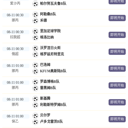
即将开始
爱沙丙
帕尔努瓦夫鲁B队
阿勒桑B队
08-11 00:30
即将开始
挪丙
禾德
里加足球学院
08-11 00:30
即将开始
拉脱超
格洛比纳
沃罗涅日火炬
08-11 00:30
即将开始
俄超
格罗兹尼特里克
巴洛姆
08-11 01:00
即将开始
挪丙
KFUM奥斯陆B队
罗森博格B队
08-11 01:00
即将开始
挪丙
雷黑姆B队
斯基腾
08-11 01:00
即将开始
挪丙
利勒斯特罗姆B队
贝尔罗
08-11 01:00
即将开始
保乙
卢多戈雷茨B队