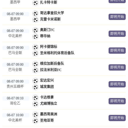
即将开始
墨西甲
扎卡特卡斯
哥达拿查拉大学
08-07 09:00
即将开始
墨西甲
克雷卡米诺斯
奥斯汀FC
08-07 09:00
即将开始
中北美杯
蒂华纳
阿卡德锦标
08-07 09:00
即将开始
巴马全联
圣米格利托体育后备队
维拉加斯后备队
08-07 09:00
即将开始
巴马全联
拉法米利亚FC
宏达宏兴
08-07 09:00
即将开始
贵州五峰杯
城发集团
卡达根拿
08-07 09:10
即将开始
哥伦乙
尤姆博独立
墨西哥美洲
08-07 10:00
即将开始
中北美杯
圣地亚哥