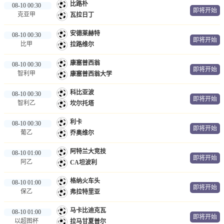
比路朴
08-10 00:30
即将开始
克亚甲
瓦拉日丁
安德莱赫特
08-10 00:30
即将开始
比甲
拉路维尔
康塞普西翁
08-10 00:30
即将开始
智利甲
康塞普西翁大学
科比亚波
08-10 00:30
即将开始
智利乙
坎尔托塔
利卡
08-10 00:30
即将开始
葡乙
乔奥维尔
阿特兰大竞技
08-10 01:00
即将开始
阿乙
CA坦波利
格纳火车头
08-10 01:00
即将开始
保乙
弗拉特里亚
马卡比迪克瓦
08-10 01:00
即将开始
以超图杯
拉马甘夏普尔