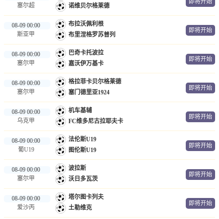
即将开始
塞尔超
诺维贝尔格莱德
布拉沃佩利根
08-09 00:00
即将开始
斯亚甲
布里涅格罗苏普列
巴奇卡托波拉
08-09 00:00
即将开始
塞尔甲
嘉沃伊万基卡
格拉菲卡贝尔格莱德
08-09 00:00
即将开始
塞尔甲
塞门德里亚1924
机车基辅
08-09 00:00
即将开始
乌克甲
FC维多尼古拉耶夫卡
法伦斯U19
08-09 00:00
即将开始
葡U19
图伦斯U19
波拉斯
08-09 00:00
即将开始
塞尔甲
沃日多瓦茨
塔尔图卡列夫
08-09 00:00
即将开始
爱沙丙
土勒维克