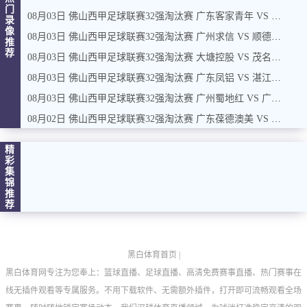
门
篮球直播
08月03日 佛山西甲足球联赛32强淘汰赛 广东客家青年 VS 广州英华思力U17 全场录像
录
像
08月03日 佛山西甲足球联赛32强淘汰赛 广州求信 VS 顺德新青年 全场录像
NBA
推
荐
08月03日 佛山西甲足球联赛32强淘汰赛 大塘控股 VS 茂名市点都得 全场录像
CBA
08月03日 佛山西甲足球联赛32强淘汰赛 广东凤铝 VS 湛江八部科技 全场录像
录像
08月03日 佛山西甲足球联赛32强淘汰赛 广州蜀地红 VS 广州戴拿模 全场录像
足球录像
08月02日 佛山西甲足球联赛32强淘汰赛 广东葆德澳美 VS 白坭兴龙 全场录像
篮球录像
精
彩
集
新闻
锦
推
足球新闻
荐
篮球新闻
黑白体育首页
|
黑白体育网专注为您奉上：篮球直播、足球直播、高清免费赛事直播、热门赛事在
线无插件观看等专属服务。不用下载软件、无需额外插件，打开即可流畅观看全场