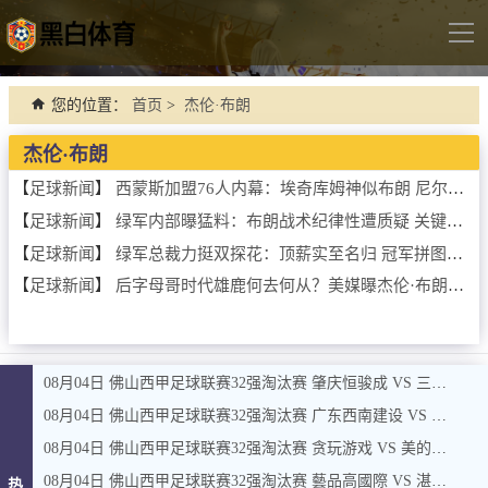
导
航
首页
您的位置：
首页
>
杰伦·布朗
足球直播
杰伦·布朗
英超
【
足球新闻
】
西蒙斯加盟76人内幕：埃奇库姆神似布朗 尼尔森暖心电话成关键
【
足球新闻
】
绿军内部曝猛料：布朗战术纪律性遭质疑 关键战失控成系列赛转折点
德甲
【
足球新闻
】
绿军总裁力挺双探花：顶薪实至名归 冠军拼图就差最后一环
法甲
【
足球新闻
】
后字母哥时代雄鹿何去何从？美媒曝杰伦·布朗或成密尔沃基新核
西甲
意甲
世界杯
08月04日 佛山西甲足球联赛32强淘汰赛 肇庆恒骏成 VS 三七互娱 全场录像
08月04日 佛山西甲足球联赛32强淘汰赛 广东西南建设 VS 香港圣徒 全场录像
欧冠杯
08月04日 佛山西甲足球联赛32强淘汰赛 贪玩游戏 VS 美的薪火 全场录像
中超
08月04日 佛山西甲足球联赛32强淘汰赛 藝品高國際 VS 湛江狂狼·粵辉能源 全场录像
热