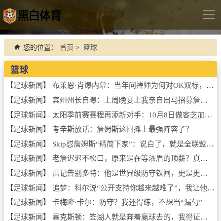
导
航
首页
您的位置：
首页
>
篮球
足球直播
篮球
英超
【
足球新闻
】
布莱恩·肖爆内幕：当年问禅师为何对OK双标，答案让我想起训狗那套
【
足球新闻
】
宾州州长自曝：上周晚宴上我亲自出马招募詹姆斯，他选了费城，我挺高兴
德甲
【
足球新闻
】
太阳季前赛赛程再添新对手：10月8日做客芝加哥，与公牛过招
法甲
【
足球新闻
】
考辛斯放话：詹姆斯这回摊上最强阵容了？
西甲
【
足球新闻
】
Skip怼詹姆斯“精简下家”：说白了，就是全联盟愿意开底薪的球队名单
意甲
【
足球新闻
】
老詹迟迟不松口，原来是在等浓眉的顶薪？真要组队去勇士？
世界杯
【
足球新闻
】
雷记告别多特：他是世界级防守铁闸，更是更衣室那根定海神针
【
足球新闻
】
追梦：科尔说“公开支持你越来越难了”，我让他别费这个心
欧冠杯
【
足球新闻
】
卡梅隆·卡尔：防守？我还得练，不想当“漏勺”
中超
【
足球新闻
】
塞克斯顿：签湖人就是奔着赢球去的，我得证明自己不是来混的