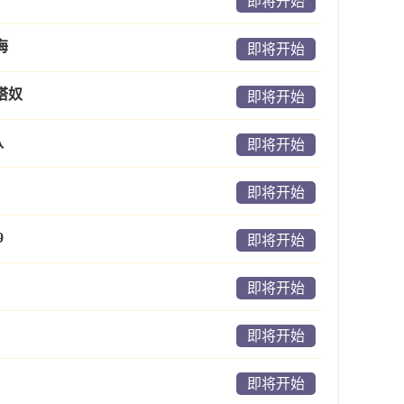
即将开始
海
即将开始
塔奴
即将开始
队
即将开始
即将开始
9
即将开始
即将开始
即将开始
即将开始