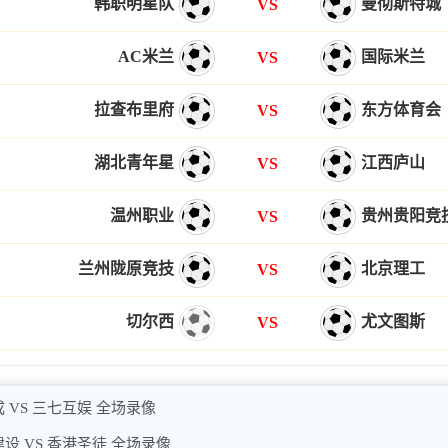
韩职明星队
曼彻斯特城
VS
AC米兰
国际米兰
VS
拉查布里府
东方体育会
VS
湖北青年星
江西庐山
VS
温州职业
贵州贵阳竞
VS
兰州陇原竞技
北京理工
VS
切尔西
尤文图斯
VS
 VS 三七互娱 全场录像
设 VS 香港圣徒 全场录像