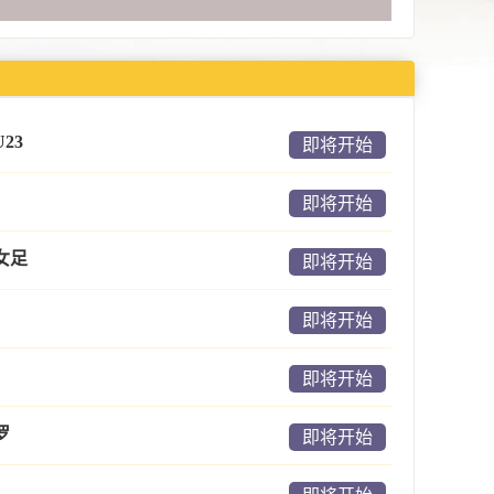
23
即将开始
即将开始
女足
即将开始
即将开始
即将开始
罗
即将开始