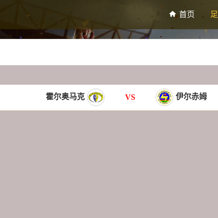
首页
足
霍尔奥马克
伊尔赤姆
VS