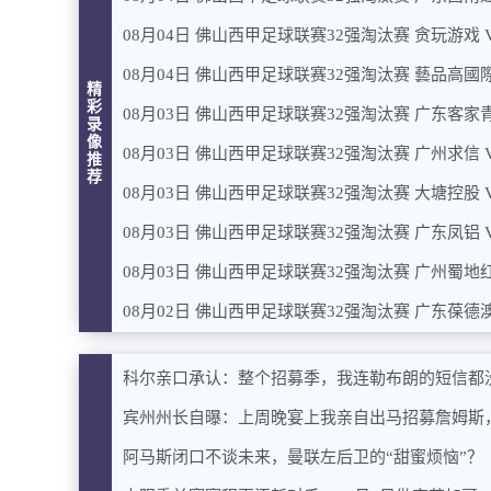
08月04日 佛山西甲足球联赛32强淘汰赛 贪玩游戏 
08月04日 佛山西甲足球联赛32强淘汰赛 藝品高國際
精
彩
08月03日 佛山西甲足球联赛32强淘汰赛 广东客家青
录
像
08月03日 佛山西甲足球联赛32强淘汰赛 广州求信 
推
荐
08月03日 佛山西甲足球联赛32强淘汰赛 大塘控股 
08月03日 佛山西甲足球联赛32强淘汰赛 广东凤铝 
08月03日 佛山西甲足球联赛32强淘汰赛 广州蜀地红
08月02日 佛山西甲足球联赛32强淘汰赛 广东葆德澳
科尔亲口承认：整个招募季，我连勒布朗的短信都
宾州州长自曝：上周晚宴上我亲自出马招募詹姆斯
阿马斯闭口不谈未来，曼联左后卫的“甜蜜烦恼”？