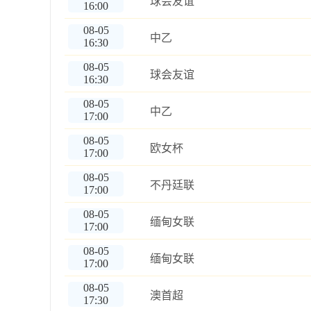
球会友谊
16:00
08-05
中乙
16:30
08-05
球会友谊
16:30
08-05
中乙
17:00
08-05
欧女杯
17:00
08-05
不丹廷联
17:00
08-05
缅甸女联
17:00
08-05
缅甸女联
17:00
08-05
澳首超
17:30