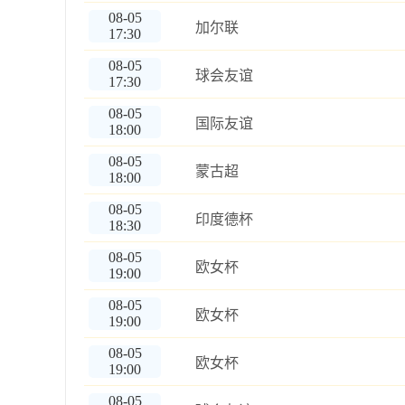
08-05
加尔联
17:30
08-05
球会友谊
17:30
08-05
国际友谊
18:00
08-05
蒙古超
18:00
08-05
印度德杯
18:30
08-05
欧女杯
19:00
08-05
欧女杯
19:00
08-05
欧女杯
19:00
08-05