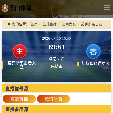
导
航
首页
您的位置：
首页
>
篮球直播
>
澳南女联
>
诺克斯袭击者女篮 VS 艾特姆野猫女篮
足球直播
2026-07-10 16:30
英超
89:61
德甲
澳南女联
法甲
诺克斯袭击者女
艾特姆野猫女篮
已结束
篮
西甲
意甲
世界杯
直播信号源
欧冠杯
高清直播
腾讯体育
中超
直播备用源