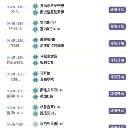
多纳尔格罗宁根
08-09 01:00
即将开始
BNXT
斯皮洛夏勒罗伊
突尼斯U18
08-09 01:00
即将开始
非锦U18
塞内加尔U18
咸美顿HB
08-09 01:00
即将开始
加EBL
尼亚加拉河雄狮
乌拉圭女篮
08-09 01:00
即将开始
女南美锦标
智利女篮
马耳他
08-09 01:30
即将开始
欧锦C
直布罗陀
斯洛文尼亚U16
08-09 01:30
即将开始
欧锦U16 A
德国U16
格鲁吉亚U16
08-09 01:30
即将开始
欧锦U16 A
西班牙U16
以色列女篮U18
08-09 02:00
即将开始