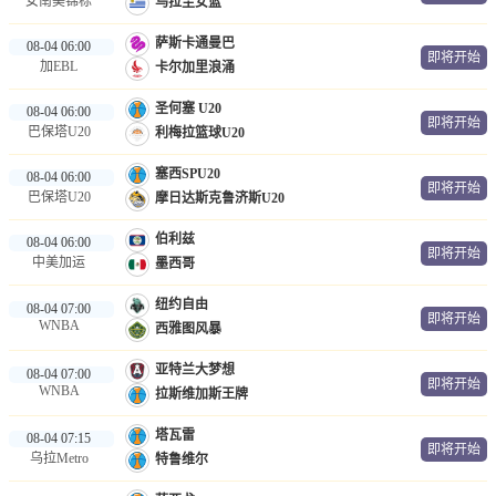
女南美锦标
乌拉圭女篮
萨斯卡通曼巴
08-04 06:00
即将开始
加EBL
卡尔加里浪涌
圣何塞 U20
08-04 06:00
即将开始
巴保塔U20
利梅拉篮球U20
塞西SPU20
08-04 06:00
即将开始
巴保塔U20
摩日达斯克鲁济斯U20
伯利兹
08-04 06:00
即将开始
中美加运
墨西哥
纽约自由
08-04 07:00
即将开始
WNBA
西雅图风暴
亚特兰大梦想
08-04 07:00
即将开始
WNBA
拉斯维加斯王牌
塔瓦雷
08-04 07:15
即将开始
乌拉Metro
特鲁维尔