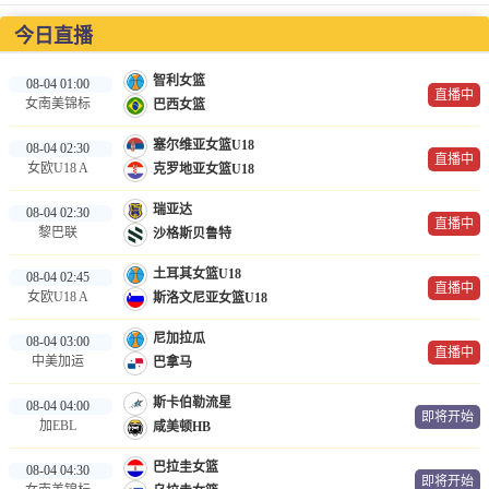
篮球直播
今日直播
NBA
智利女篮
08-04 01:00
直播中
CBA
女南美锦标
巴西女篮
塞尔维亚女篮U18
08-04 02:30
录像
直播中
女欧U18 A
克罗地亚女篮U18
足球录像
瑞亚达
08-04 02:30
直播中
篮球录像
黎巴联
沙格斯贝鲁特
土耳其女篮U18
08-04 02:45
新闻
直播中
女欧U18 A
斯洛文尼亚女篮U18
足球新闻
尼加拉瓜
08-04 03:00
直播中
篮球新闻
中美加运
巴拿马
斯卡伯勒流星
08-04 04:00
即将开始
加EBL
咸美顿HB
巴拉圭女篮
08-04 04:30
即将开始