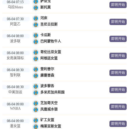
萨亚戈
08-04 07:15
即将开始
乌拉Metro
斯托莫
河床
08-04 07:30
即将开始
阿篮乙
圣尼古拉斯
卡瓜斯
08-04 08:00
即将开始
波多联
巴阿蒙牧牛人
哥伦比亚女篮
08-04 08:00
即将开始
女南美锦标
阿根廷女篮
奎利普尔
08-04 08:30
即将开始
智利联
康塞普森
波多黎各
08-04 08:30
即将开始
中美加运
多米尼加共和国
芝加哥天空
08-04 09:00
即将开始
WNBA
凤凰城水银
矿工女篮
08-04 09:00
即将开始
墨女篮
梅莱亚斯女篮