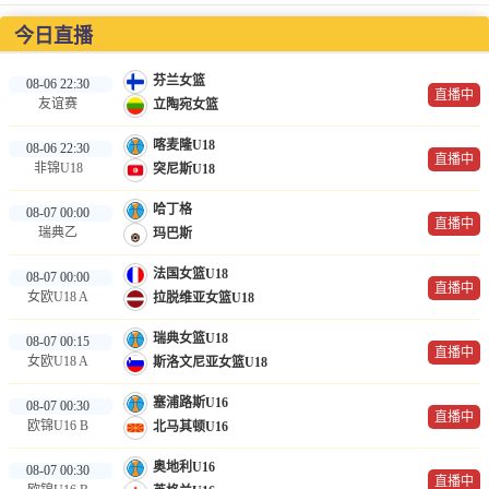
篮球直播
今日直播
NBA
芬兰女篮
08-06 22:30
直播中
CBA
友谊赛
立陶宛女篮
喀麦隆U18
08-06 22:30
录像
直播中
非锦U18
突尼斯U18
足球录像
哈丁格
08-07 00:00
直播中
篮球录像
瑞典乙
玛巴斯
法国女篮U18
08-07 00:00
新闻
直播中
女欧U18 A
拉脱维亚女篮U18
足球新闻
瑞典女篮U18
08-07 00:15
直播中
篮球新闻
女欧U18 A
斯洛文尼亚女篮U18
塞浦路斯U16
08-07 00:30
直播中
欧锦U16 B
北马其顿U16
奥地利U16
08-07 00:30
直播中