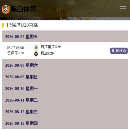
导
航
首页
巴保塔U20直播
2026-08-07 星期五
足球直播
阿拉奎拉U20
08-07 06:00
英超
即将开始
巴保塔U20
利加U20
德甲
2026-08-08 星期六
法甲
2026-08-09 星期日
西甲
2026-08-10 星期一
意甲
2026-08-11 星期二
世界杯
欧冠杯
2026-08-12 星期三
中超
2026-08-13 星期四