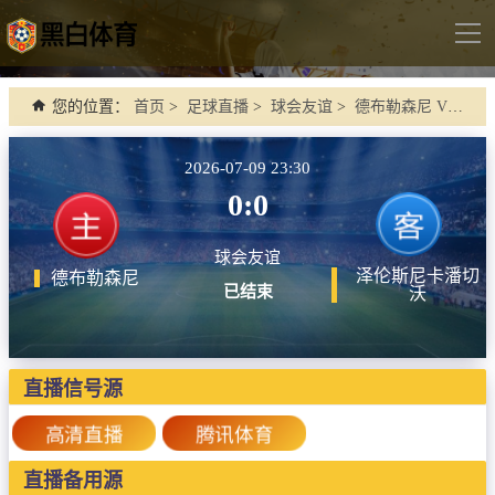
导
航
首页
您的位置：
首页
>
足球直播
>
球会友谊
>
德布勒森尼 VS 泽伦斯尼卡潘切沃
足球直播
2026-07-09 23:30
英超
0:0
德甲
球会友谊
法甲
泽伦斯尼卡潘切
德布勒森尼
已结束
沃
西甲
意甲
世界杯
直播信号源
欧冠杯
高清直播
腾讯体育
中超
直播备用源