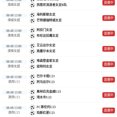
直播中
澳威女超
西悉尼流浪者女足B队
海利斯联女足
08-08 13:00
直播中
澳威女超
芒特德瑞特城女足
阿拉门女足
08-08 13:00
直播中
澳维女超
布伦达拉鹰女足
艾云达尔女足
08-08 13:00
直播中
澳维女超
南墨尔本女足
埃森登皇家女足
08-08 13:00
直播中
澳维女超
班特列女足
巴尔卡塔U23
08-08 13:00
直播中
澳西U23
阿马达尔U23
奥林匹克金威U23
08-08 13:00
直播中
澳西U23
湾水市U23
FC索伦托U23
08-08 13:00
直播中
澳西U23
珀斯红星U23