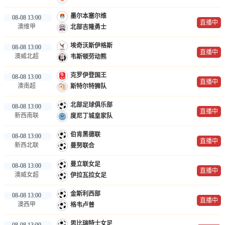
墨尔本塞尔维
08-08 13:00
直播中
澳维甲
北部吉隆勇士
埃奇沃斯伊格斯
08-08 13:00
直播中
澳威北超
韦斯顿劳动熊
克罗伊登国王
08-08 13:00
直播中
澳南超
斯特尔特狮队
北部足球俱乐部
08-08 13:00
直播中
新西南联
度尼丁城皇家队
伯肯黑德联
08-08 13:00
直播中
新西北联
曼努联合
曼立联女足
08-08 13:00
直播中
澳威女超
伊拉瓦拉女足
金斯利西部
08-08 13:00
直播中
澳西甲
格韦卢普
思比瑞特士女足
08-08 13:00