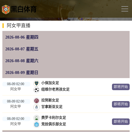
导
航
首页
阿女甲直播
2026-08-06 星期四
足球直播
英超
2026-08-07 星期五
德甲
2026-08-08 星期六
法甲
2026-08-09 星期日
西甲
小保加女足
08-09 02:00
即将开始
阿女甲
纽维尔老男孩女足
意甲
拉努斯女足
08-09 02:00
世界杯
即将开始
阿女甲
甘拿斯亚女足
欧冠杯
费罗卡利尔女足
08-09 02:00
即将开始
中超
阿女甲
竞技俱乐部女足