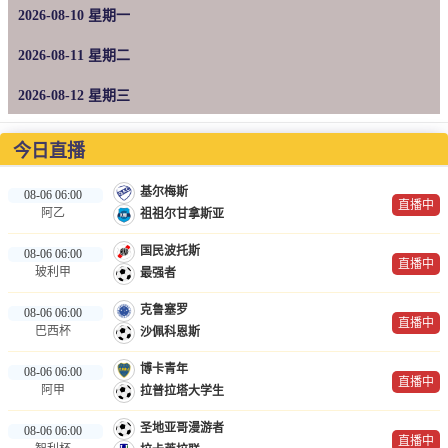
2026-08-10 星期一
篮球直播
NBA
2026-08-11 星期二
CBA
2026-08-12 星期三
录像
今日直播
足球录像
基尔梅斯
08-06 06:00
直播中
篮球录像
阿乙
祖祖尔甘拿斯亚
国民波托斯
08-06 06:00
新闻
直播中
玻利甲
最强者
足球新闻
克鲁塞罗
08-06 06:00
直播中
篮球新闻
巴西杯
沙佩科恩斯
博卡青年
08-06 06:00
直播中
阿甲
拉普拉塔大学生
圣地亚哥漫游者
08-06 06:00
直播中