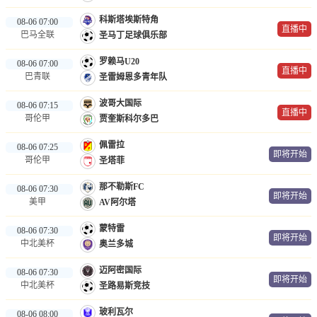
科斯塔埃斯特角
08-06 07:00
直播中
巴马全联
圣马丁足球俱乐部
罗赖马U20
08-06 07:00
直播中
巴青联
圣雷姆恩多青年队
波哥大国际
08-06 07:15
直播中
哥伦甲
贾奎斯科尔多巴
佩雷拉
08-06 07:25
即将开始
哥伦甲
圣塔菲
那不勒斯FC
08-06 07:30
即将开始
美甲
AV阿尔塔
蒙特雷
08-06 07:30
即将开始
中北美杯
奥兰多城
迈阿密国际
08-06 07:30
即将开始
中北美杯
圣路易斯竞技
玻利瓦尔
08-06 08:00