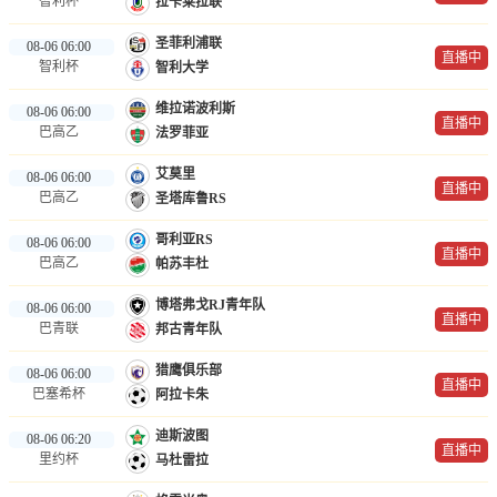
智利杯
拉卡莱拉联
圣菲利浦联
08-06 06:00
直播中
智利杯
智利大学
维拉诺波利斯
08-06 06:00
直播中
巴高乙
法罗菲亚
艾莫里
08-06 06:00
直播中
巴高乙
圣塔库鲁RS
哥利亚RS
08-06 06:00
直播中
巴高乙
帕苏丰杜
博塔弗戈RJ青年队
08-06 06:00
直播中
巴青联
邦古青年队
猎鹰俱乐部
08-06 06:00
直播中
巴塞希杯
阿拉卡朱
迪斯波图
08-06 06:20
直播中
里约杯
马杜雷拉