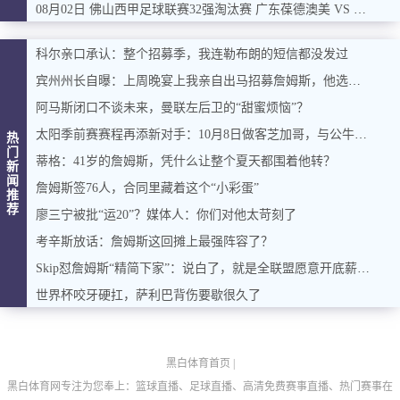
08月02日 佛山西甲足球联赛32强淘汰赛 广东葆德澳美 VS 白坭兴龙 全场录像
科尔亲口承认：整个招募季，我连勒布朗的短信都没发过
宾州州长自曝：上周晚宴上我亲自出马招募詹姆斯，他选了费城，我挺高兴
阿马斯闭口不谈未来，曼联左后卫的“甜蜜烦恼”？
太阳季前赛赛程再添新对手：10月8日做客芝加哥，与公牛过招
热
门
蒂格：41岁的詹姆斯，凭什么让整个夏天都围着他转？
新
闻
詹姆斯签76人，合同里藏着这个“小彩蛋”
推
荐
廖三宁被批“运20”？媒体人：你们对他太苛刻了
考辛斯放话：詹姆斯这回摊上最强阵容了？
Skip怼詹姆斯“精简下家”：说白了，就是全联盟愿意开底薪的球队名单
世界杯咬牙硬扛，萨利巴背伤要歇很久了
黑白体育首页
|
黑白体育网专注为您奉上：篮球直播、足球直播、高清免费赛事直播、热门赛事在