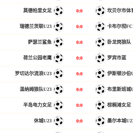
莫德柏里女足
坎贝尔市体
0:0
瑞德兰茨联U23
卡布尔彻FC
0:0
萨瑟兰鲨鱼
卧龙岗狼队
0:0
荷兰公园老鹰
罗宾市蓝
0:0
罗切达尔流浪U23
伊斯顿沙伯U
0:0
温纳姆狼队U23
布里斯班城U
0:0
半岛电力女足
棕榈滩女足
0:0
休城U23
墨尔本城U2
0:0