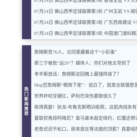
07月24日 佛山西甲足球联赛第3轮 香港圣徒 VS 
07月24日 佛山西甲足球联赛第3轮 广州玉岩 VS 
07月24日 佛山西甲足球联赛第3轮 广东西南建设 V
07月24日 佛山西甲足球联赛第3轮 中国澳门澳科精
詹姆斯签76人，合同里藏着这个“小彩蛋”
廖三宁被批“运20”？媒体人：你们对他太苛刻了
考辛斯放话：詹姆斯这回摊上最强阵容了？
Skip怼詹姆斯“精简下家”：说白了，就是全联盟
热
门
世界杯咬牙硬扛，萨利巴背伤要歇很久了
新
闻
练得真狠！狄龙-布鲁克斯晒训练照，这肌肉线条
推
荐
曼联挖角琼阿梅尼？皇马基本敲定续约，红魔还想
老詹迟迟不松口，原来是在等浓眉的顶薪？真要组