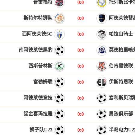
普雷福特
托列斯比卡
0:0
斯特尔特狮队
阿德莱德彗
0:0
西阿德莱德SC
帕拉山骑士
0:0
南阿德莱德黑豹
莫德柏里喷
0:0
西斯普林斯
伯肯黑德联
0:0
富勒姆联
伊斯特恩联
0:0
阿德莱德竞技
塞利斯贝瑞
0:0
锡金喜玛拉雅
男孩俱乐部
0:0
狮子队U23
半岛电力U2
0:0