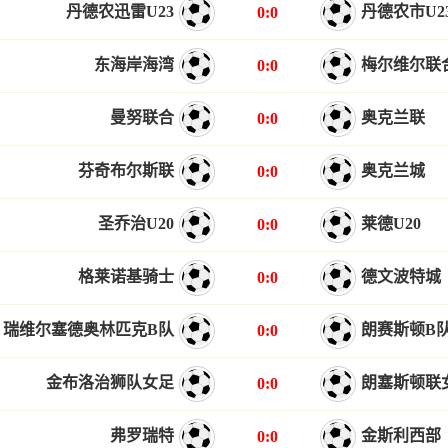
丹德农迅雷U23
丹德农市U2
0:0
东海岸海湾
梅尔维尔联
0:0
曼努联合
奥克兰联
0:0
芬奇布尔斯联
奥克兰城
0:0
圣乔治U20
莱德U20
0:0
格莱诺基骑士
德文波特城
0:0
瑞维尔塞德奥林匹克B队
朗赛斯顿B
0:0
金布洛治狮队女足
朗塞斯顿联
0:0
弗罗瑞特
金斯利西部
0:0