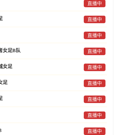
直播中
足
直播中
直播中
者女足B队
直播中
城女足
直播中
女足
直播中
足
直播中
直播中
3
直播中