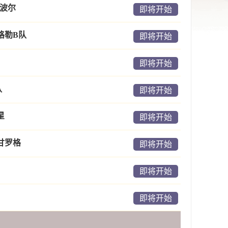
托波尔
即将开始
格勒B队
即将开始
即将开始
队
即将开始
星
即将开始
甘罗格
即将开始
即将开始
即将开始