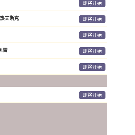
即将开始
伊热夫斯克
即将开始
即将开始
鱼雷
即将开始
即将开始
即将开始