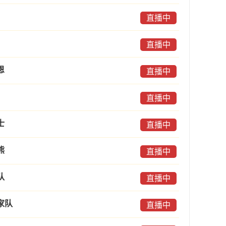
直播中
直播中
恩
直播中
直播中
士
直播中
熊
直播中
队
直播中
家队
直播中