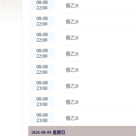
08-08
俄乙B
22:00
08-08
俄乙B
22:00
08-08
俄乙B
22:00
08-08
俄乙B
22:00
08-08
俄乙B
22:00
08-08
俄乙B
23:00
08-08
俄乙B
23:00
08-08
俄乙B
23:00
2026-08-09 星期日