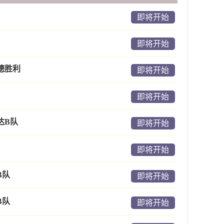
即将开始
即将开始
德胜利
即将开始
即将开始
达B队
即将开始
即将开始
B队
即将开始
B队
即将开始