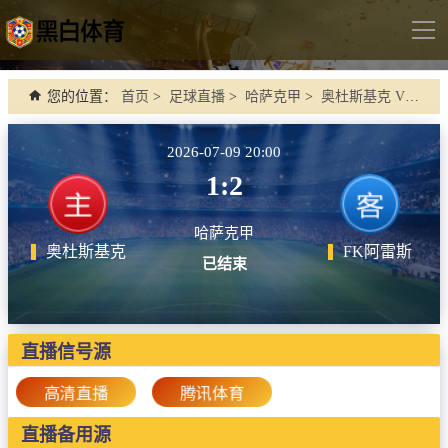
导
航
首页
您的位置：
首页
>
足球直播
>
哈萨克甲
>
奥杜斯基克 VS FK阿雷斯
足球直播
2026-07-09 20:00
英超
1:2
德甲
哈萨克甲
法甲
奥杜斯基克
FK阿雷斯
已结束
西甲
意甲
世界杯
直播信号源
欧冠杯
高清直播
腾讯体育
中超
直播备用源