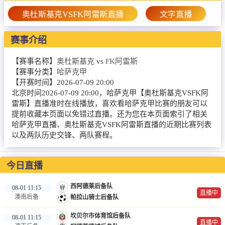
篮球直播
奥杜斯基克VSFK阿雷斯直播
文字直播
NBA
赛事介绍
CBA
【赛事名称】
奥杜斯基克
vs
FK阿雷斯
录像
【赛事分类】
哈萨克甲
【开赛时间】
2026-07-09 20:00
足球录像
北京时间2026-07-09 20:00，哈萨克甲【奥杜斯基克VSFK阿
雷斯】直播准时在线播放，喜欢看哈萨克甲比赛的朋友可以
篮球录像
提前收藏本页面以免错过直播。还为您在本页面索引了相关
哈萨克甲直播、奥杜斯基克VSFK阿雷斯直播的近期比赛列表
新闻
以及两队历史交锋、两队赛程。
足球新闻
今日直播
篮球新闻
西阿德莱后备队
08-01 11:15
直播中
澳南后备
帕拉山骑士后备队
坎贝尔市体育馆后备队
08-01 11:15
直播中