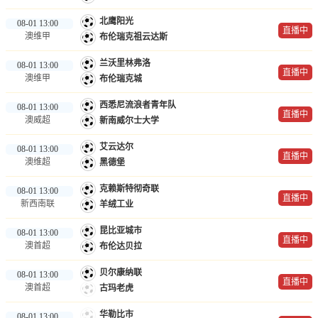
北鹰阳光
08-01 13:00
直播中
澳维甲
布伦瑞克祖云达斯
兰沃里林弗洛
08-01 13:00
直播中
澳维甲
布伦瑞克城
西悉尼流浪者青年队
08-01 13:00
直播中
澳威超
新南威尔士大学
艾云达尔
08-01 13:00
直播中
澳维超
黑德堡
克赖斯特彻奇联
08-01 13:00
直播中
新西南联
羊绒工业
昆比亚城市
08-01 13:00
直播中
澳首超
布伦达贝拉
贝尔康纳联
08-01 13:00
直播中
澳首超
古玛老虎
华勒比市
08-01 13:00