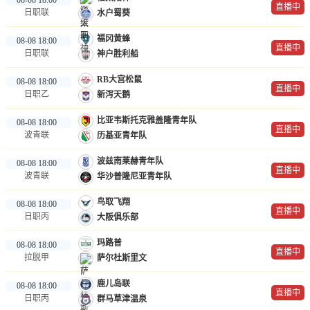
直播中
日职联
水户蜀葵
福冈黄蜂
08-08 18:00
直播中
日职联
神户胜利船
RB大宫松鼠
08-08 18:00
直播中
日职乙
新泻天鹅
比亚韦斯托克雅盖隆青年队
08-08 18:00
直播中
波青联
历基亚青年队
波兹南莱赫青年队
08-08 18:00
直播中
波青联
华沙普隆尼亚青年队
鸟取飞翔
08-08 18:00
直播中
日职丙
大阪俱乐部
玛路普
08-08 18:00
直播中
拉脱甲
萨尔杜斯里文
鹿儿岛联
08-08 18:00
直播中
日职丙
群马草津温泉