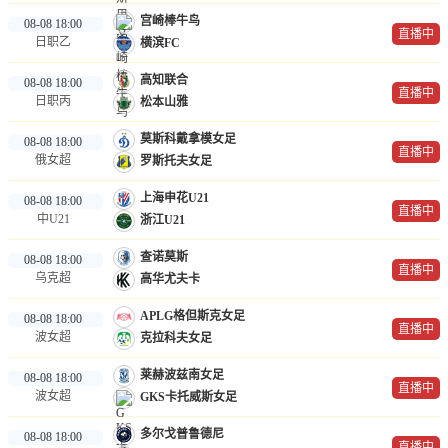
宫崎棒牛鸟
08-08 18:00
直播中
日职乙
横滨FC
高知联合
08-08 18:00
直播中
日职丙
松本山雅
莫斯科戴拿模女足
08-08 18:00
直播中
俄女超
罗斯托夫女足
上海申花U21
08-08 18:00
直播中
中U21
浙江U21
查诺莫斯
08-08 18:00
直播中
乌克超
高华尤夫卡
APLG格但斯克女足
08-08 18:00
直播中
波女超
克拉科夫女足
莱赫波兹南女足
08-08 18:00
直播中
波女超
GKS卡托威斯女足
多尔戈普鲁德尼
08-08 18:00
直播中