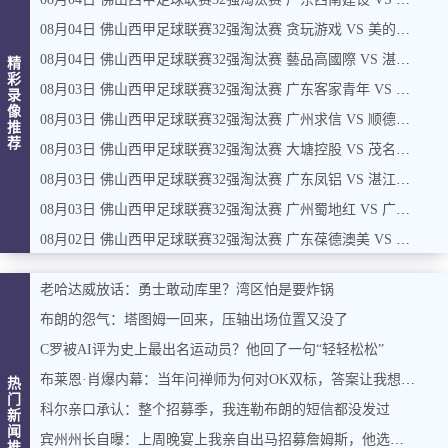
08月04日 佛山西甲足球联赛32强淘汰赛 贪玩游戏 VS 美的薪火 全场录像
08月04日 佛山西甲足球联赛32强淘汰赛 藝品高國際 VS 湛江狂狼·粵辉能源 全场录像
精
彩
08月03日 佛山西甲足球联赛32强淘汰赛 广东客家青年 VS 广州英华思力U17 全场录像
录
像
08月03日 佛山西甲足球联赛32强淘汰赛 广州求信 VS 顺德新青年 全场录像
推
荐
08月03日 佛山西甲足球联赛32强淘汰赛 大塘控股 VS 茂名市点都得 全场录像
08月03日 佛山西甲足球联赛32强淘汰赛 广东凤铝 VS 湛江八部科技 全场录像
08月03日 佛山西甲足球联赛32强淘汰赛 广州蜀地红 VS 广州戴拿模 全场录像
08月02日 佛山西甲足球联赛32强淘汰赛 广东葆德澳美 VS 白坭兴龙 全场录像
老哈达威放话：勇士敢动库里？湾区怕是要炸锅
布朗的怨气：塔图姆一回来，压轴出场位置又没了
C罗被AI评为史上最出名运动员？他回了一句“轻轻松松”
布莱恩·肖爆内幕：当年问禅师为何对OK双标，答案让我想起训狗那套
热
门
科尔亲口承认：整个招募季，我连勒布朗的短信都没发过
新
闻
宾州州长自曝：上周晚宴上我亲自出马招募詹姆斯，他选了费城，我挺高兴
推