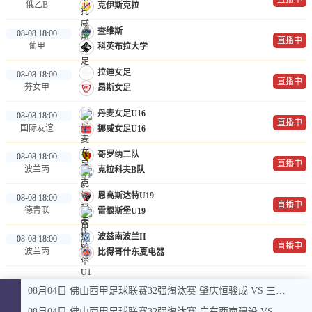
俄乙B
克伊斯克拉
查维斯
08-08 18:00
直播中
葡甲
科英布拉大学
拉迪女足
08-08 18:00
直播中
芬女甲
昂斯女足
丹麦女足U16
08-08 18:00
直播中
国际友谊
挪威女足U16
哥罗纳二队
08-08 18:00
直播中
波兰丙
克拉科夫B队
恩高斯达特U19
08-08 18:00
直播中
德青联
雷根斯堡U19
波兹南波兰II
08-08 18:00
直播中
波兰丙
比得哥什东夏电器
08月04日 佛山西甲足球联赛32强淘汰赛 肇庆恒骏成 VS 三七互娱 全场录像
08月04日 佛山西甲足球联赛32强淘汰赛 广东西南建设 VS 香港圣徒 全场录像