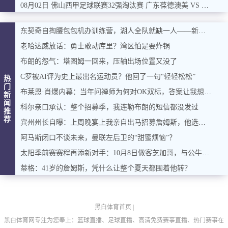
08月02日 佛山西甲足球联赛32强淘汰赛 广东葆德澳美 VS 白坭兴龙 全场录像
东契奇自掏腰包包机办训练营，湖人全队就缺一人——新秀卡尔被联盟“抓去”培训了
老哈达威放话：勇士敢动库里？湾区怕是要炸锅
布朗的怨气：塔图姆一回来，压轴出场位置又没了
C罗被AI评为史上最出名运动员？他回了一句“轻轻松松”
热
门
布莱恩·肖爆内幕：当年问禅师为何对OK双标，答案让我想起训狗那套
新
闻
科尔亲口承认：整个招募季，我连勒布朗的短信都没发过
推
荐
宾州州长自曝：上周晚宴上我亲自出马招募詹姆斯，他选了费城，我挺高兴
阿马斯闭口不谈未来，曼联左后卫的“甜蜜烦恼”？
太阳季前赛赛程再添新对手：10月8日做客芝加哥，与公牛过招
蒂格：41岁的詹姆斯，凭什么让整个夏天都围着他转？
黑白体育首页
|
黑白体育网专注为您奉上：篮球直播、足球直播、高清免费赛事直播、热门赛事在