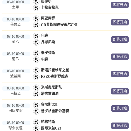
厄德尔
08-10 00:00
即将开始
土甲
卡拉古拉克
阿亚库乔
08-10 00:00
即将开始
秘鲁乙
CD艾斯图迪安蒂尔CNI
化夫
08-10 00:00
即将开始
葡乙
凡恩尼斯
泰罗芬斯
08-10 00:00
即将开始
葡乙
华森
斯塔拉霍维采之星
08-10 00:00
即将开始
波兰丙
KSZO奥斯罗维克
米斯奥尼斯队
08-10 00:00
即将开始
乌拉乙
塔古雷姆泊
突尼斯U21
08-10 00:00
即将开始
国际友谊
普罗格雷斯沙基特
帕格特斯
08-10 00:00
即将开始
球会友谊
国际米兰U23