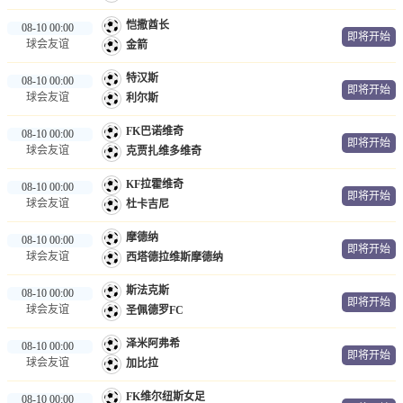
恺撒酋长
08-10 00:00
即将开始
球会友谊
金箭
特汉斯
08-10 00:00
即将开始
球会友谊
利尔斯
FK巴诺维奇
08-10 00:00
即将开始
球会友谊
克贾扎维多维奇
KF拉霍维奇
08-10 00:00
即将开始
球会友谊
杜卡吉尼
摩德纳
08-10 00:00
即将开始
球会友谊
西塔德拉维斯摩德纳
斯法克斯
08-10 00:00
即将开始
球会友谊
圣佩德罗FC
泽米阿弗希
08-10 00:00
即将开始
球会友谊
加比拉
FK维尔纽斯女足
08-10 00:00