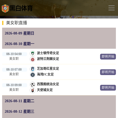
导
航
首页
美女职直播
2026-08-09 星期日
足球直播
英超
2026-08-10 星期一
德甲
波士顿传奇女足
08-10 04:00
即将开始
美女职
波特兰荆棘女足
法甲
芝加哥红星女足
08-10 07:00
西甲
即将开始
美女职
海湾FC女足
意甲
西雅图统治女足
08-10 09:00
即将开始
美女职
天使城女足
世界杯
欧冠杯
2026-08-11 星期二
中超
2026-08-12 星期三