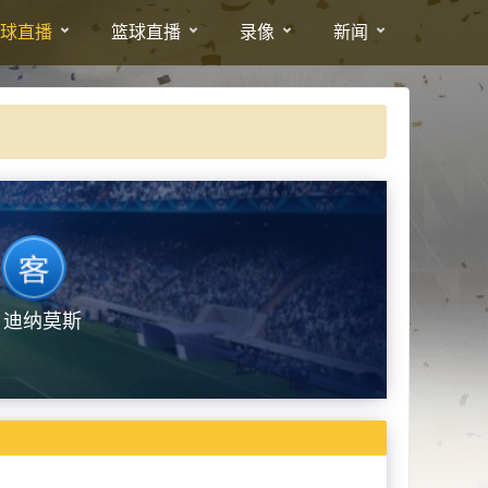
球直播
篮球直播
录像
新闻
迪纳莫斯