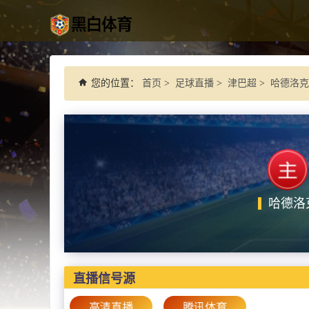
您的位置：
首页
>
足球直播
>
津巴超
>
哈德洛克
哈德洛
直播信号源
高清直播
腾讯体育