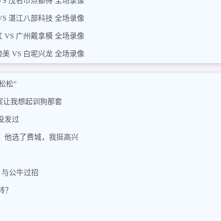
VS 茂名市点都得 全场录像
VS 湛江八部科技 全场录像
 VS 广州戴拿模 全场录像
美 VS 白坭兴龙 全场录像
松松”
案让我想起训狗那套
没发过
，他选了费城，我挺高兴
，与公牛过招
转？