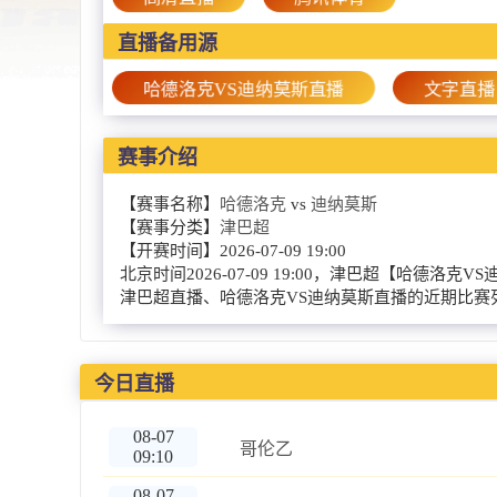
直播备用源
哈德洛克VS迪纳莫斯直播
文字直播
赛事介绍
【赛事名称】
哈德洛克
vs
迪纳莫斯
【赛事分类】
津巴超
【开赛时间】
2026-07-09 19:00
北京时间2026-07-09 19:00，津巴超【
津巴超直播、哈德洛克VS迪纳莫斯直播的近期比赛
今日直播
08-07
哥伦乙
09:10
08-07