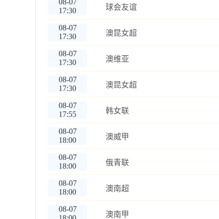
08-07
球会友谊
17:30
08-07
澳昆女超
17:30
08-07
澳维亚
17:30
08-07
澳昆女超
17:30
08-07
韩女联
17:55
08-07
澳威甲
18:00
08-07
俄青联
18:00
08-07
澳南超
18:00
08-07
澳南甲
18:00