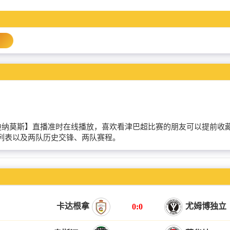
哈德洛克VS迪纳莫斯】直播准时在线播放，喜欢看津巴超比赛的朋友可以
列表以及两队历史交锋、两队赛程。
卡达根拿
尤姆博独立
0:0