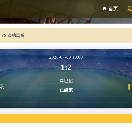
首页
足
 VS 迪纳莫斯
2026-07-09 19:00
1:2
津巴超
克
已结束