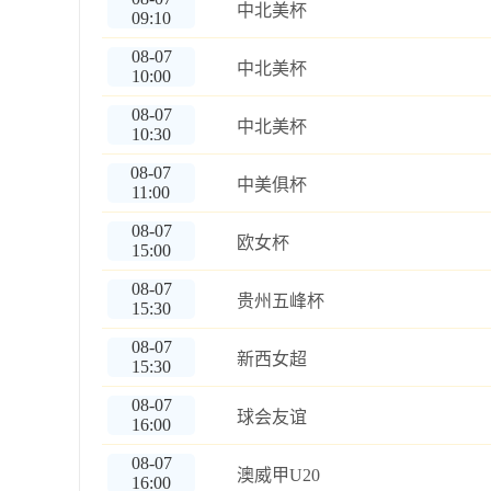
中北美杯
09:10
08-07
中北美杯
10:00
08-07
中北美杯
10:30
08-07
中美俱杯
11:00
08-07
欧女杯
15:00
08-07
贵州五峰杯
15:30
08-07
新西女超
15:30
08-07
球会友谊
16:00
08-07
澳威甲U20
16:00