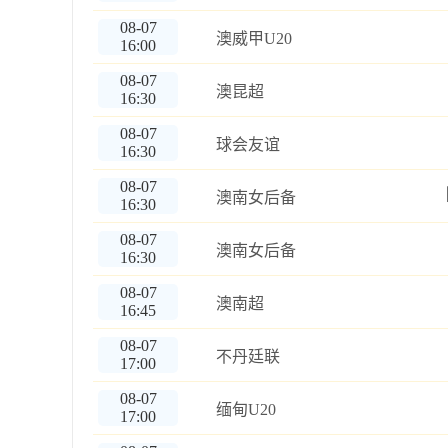
08-07
澳威甲U20
16:00
08-07
澳昆超
16:30
08-07
球会友谊
16:30
08-07
澳南女后备
16:30
08-07
澳南女后备
16:30
08-07
澳南超
16:45
08-07
不丹廷联
17:00
08-07
缅甸U20
17:00