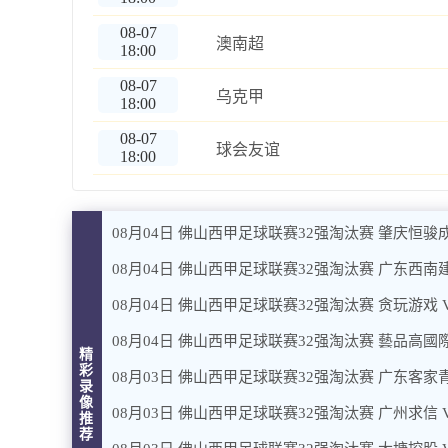
08-07
澳南超
18:00
08-07
乌克甲
18:00
08-07
球会友谊
18:00
08月04日 佛山西甲足球联赛32强淘汰赛 肇庆恒骏成
08月04日 佛山西甲足球联赛32强淘汰赛 广东西南建
08月04日 佛山西甲足球联赛32强淘汰赛 贪玩游戏 
08月04日 佛山西甲足球联赛32强淘汰赛 藝品高國際
精
彩
08月03日 佛山西甲足球联赛32强淘汰赛 广东客家青
录
像
08月03日 佛山西甲足球联赛32强淘汰赛 广州求信 
推
荐