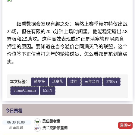
篮球直播
NBA
细看数据会发现有趣之处：虽然上赛季赫尔特仅出战
CBA
25场，但在有限的20.5分钟上场时间里，他能稳定输出2.8
篮板和2.5助攻。这种高效表现或许正是活塞管理层愿意
录像
押宝的原因。要知道在当今溢价合同满天飞的联盟，这个
足球录像
价位签下正值当打之年的轮换球员，怎么看都是笔划算买
卖。
篮球录像
新闻
本文标签：
赫尔特
活塞队
续约
三年合同
2700万
足球新闻
ShamsCharania
ESPN
篮球新闻
今日赛程
灵伍德老鹰
06-30 18:00
直播中
澳南部联
法兰克斯顿蓝调