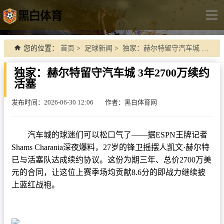
导
航
首页
您的位置：
首页
>
足球新闻
>
独家：赫尔特留守汽车城 3年2700万续约活塞
足球直播
独家：赫尔特留守汽车城 3年2700万续约
活塞
英超
德甲
发布时间：2026-06-30 12:06
作者：黑白体育网
法甲
汽车城的球迷们可以松口气了——据ESPN王牌记者
西甲
Shams Charania深夜爆料，27岁的锋卫摇摆人凯文·赫尔特
意甲
已与活塞队达成续约协议。这份为期三年、总价2700万美
元的合同，让这位上赛季场均贡献8.6分的即战力继续披
世界杯
上蓝红战袍。
欧冠杯
中超