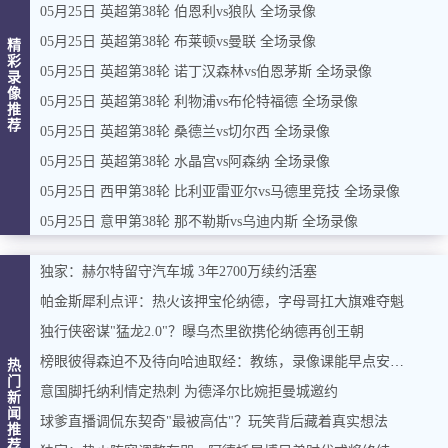
05月25日 英超第38轮 伯恩利vs狼队 全场录像
05月25日 英超第38轮 布莱顿vs曼联 全场录像
精
彩
05月25日 英超第38轮 诺丁汉森林vs伯恩茅斯 全场录像
录
像
05月25日 英超第38轮 利物浦vs布伦特福德 全场录像
推
荐
05月25日 英超第38轮 桑德兰vs切尔西 全场录像
05月25日 英超第38轮 水晶宫vs阿森纳 全场录像
05月25日 西甲第38轮 比利亚雷亚尔vs马德里竞技 全场录像
05月25日 意甲第38轮 那不勒斯vs乌迪内斯 全场录像
独家：赫尔特留守汽车城 3年2700万续约活塞
帕金斯犀利点评：热火该押宝伦纳德，字母哥扛大旗难夺魁
独行侠密谋"猛龙2.0"？曝乌杰里欲携伦纳德再创王朝
榜眼彼得森迫不及待向哈迪取经：教练，录像课能早点安排吗？
热
门
意国脚托纳利情定热刺 为德泽尔比婉拒曼城邀约
新
闻
球爹直播调侃东契奇"最被高估"？玩笑背后藏着真实想法
推
荐