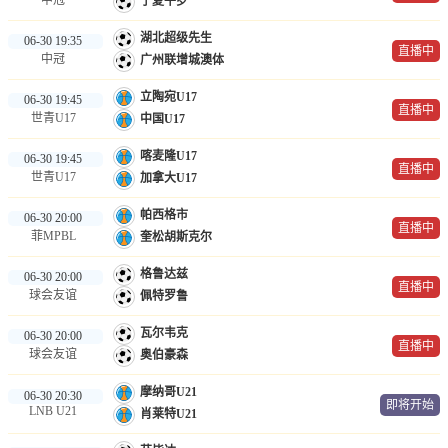
宁夏平罗
湖北超级先生
06-30 19:35
直播中
中冠
广州联增城澳体
立陶宛U17
06-30 19:45
直播中
世青U17
中国U17
喀麦隆U17
06-30 19:45
直播中
世青U17
加拿大U17
帕西格市
06-30 20:00
直播中
菲MPBL
奎松胡斯克尔
格鲁达兹
06-30 20:00
直播中
球会友谊
佩特罗鲁
瓦尔韦克
06-30 20:00
直播中
球会友谊
奥伯豪森
摩纳哥U21
06-30 20:30
即将开始
LNB U21
肖莱特U21