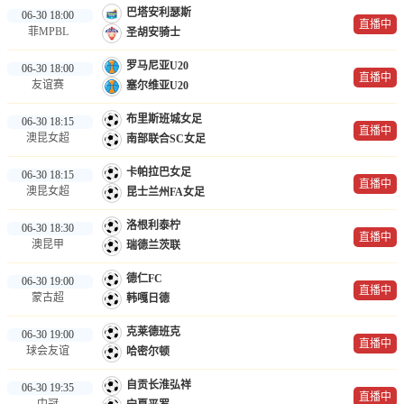
巴塔安利瑟斯
06-30 18:00
直播中
菲MPBL
圣胡安骑士
罗马尼亚U20
06-30 18:00
直播中
友谊赛
塞尔维亚U20
布里斯班城女足
06-30 18:15
直播中
澳昆女超
南部联合SC女足
卡帕拉巴女足
06-30 18:15
直播中
澳昆女超
昆士兰州FA女足
洛根利泰柠
06-30 18:30
直播中
澳昆甲
瑞德兰茨联
德仁FC
06-30 19:00
直播中
蒙古超
韩嘎日德
克莱德班克
06-30 19:00
直播中
球会友谊
哈密尔顿
自贡长淮弘祥
06-30 19:35
直播中
中冠