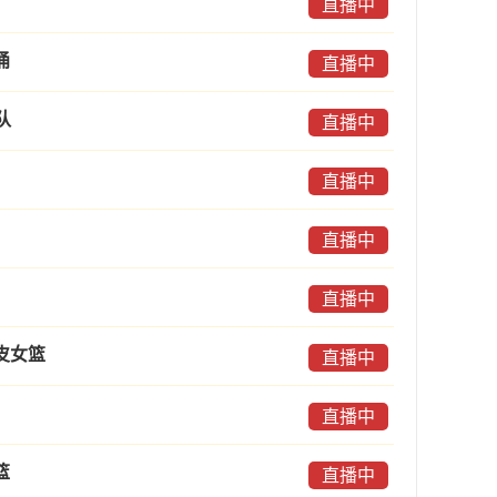
直播中
涌
直播中
队
直播中
直播中
直播中
直播中
皮女篮
直播中
直播中
篮
直播中