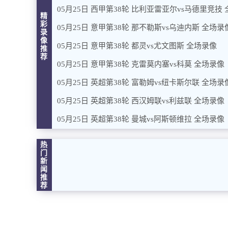
05月25日 西甲第38轮 比利亚雷亚尔vs马德里竞技
精
彩
05月25日 意甲第38轮 那不勒斯vs乌迪内斯 全场录
录
像
05月25日 意甲第38轮 都灵vs尤文图斯 全场录像
推
荐
05月25日 意甲第38轮 克雷莫内塞vs科莫 全场录像
05月25日 英超第38轮 富勒姆vs纽卡斯尔联 全场录
05月25日 英超第38轮 西汉姆联vs利兹联 全场录像
05月25日 英超第38轮 曼城vs阿斯顿维拉 全场录像
热
门
新
闻
推
荐