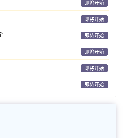
即将开始
即将开始
学
即将开始
即将开始
即将开始
即将开始