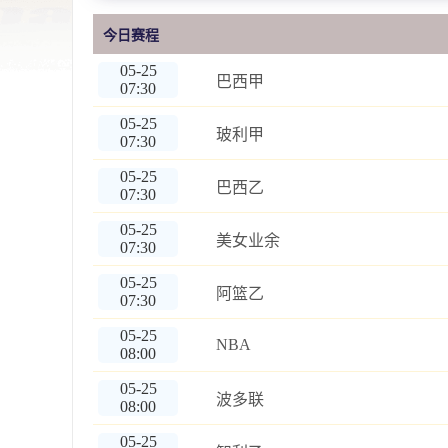
今日赛程
05-25
巴西甲
07:30
05-25
玻利甲
07:30
05-25
巴西乙
07:30
05-25
美女业余
07:30
05-25
阿篮乙
07:30
05-25
NBA
08:00
05-25
波多联
08:00
05-25