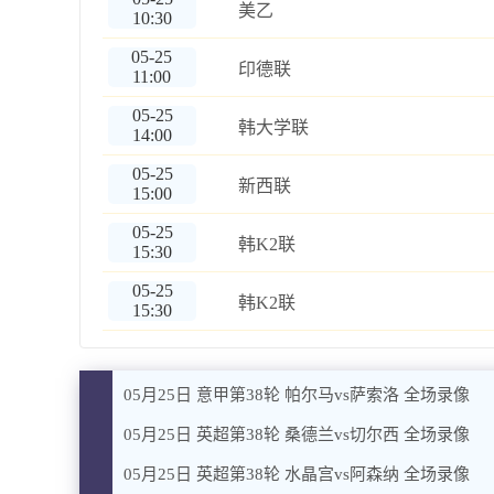
美乙
10:30
05-25
印德联
11:00
05-25
韩大学联
14:00
05-25
新西联
15:00
05-25
韩K2联
15:30
05-25
韩K2联
15:30
05月25日 意甲第38轮 帕尔马vs萨索洛 全场录像
05月25日 英超第38轮 桑德兰vs切尔西 全场录像
05月25日 英超第38轮 水晶宫vs阿森纳 全场录像