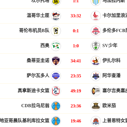
坎尔托塔
马加拉内斯
1:1
温哥华土匪
卡尔加里浪
33:32
哥伦布机员B队
多伦多FCB
0:1
西奥
SV少年
1:0
桑蒂亚圭诺
伊扎尔科
34:41
萨尔瓦多人
阿华查潘
23:35
真拿斯迪卡女篮
塞尔吉奥塞
49:19
CDB拉乌尼翁
欧米茄
23:36
地亚哥晨队基利库拉女篮
上普恩特女
19:46