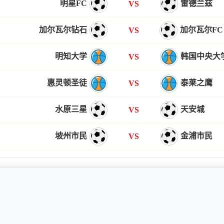
明星FC
雷德兰兹
VS
加尔瓦尔钻石
加尔瓦尔FC
VS
明知大学
韩国中央大
VS
惠灵顿圣徒
泰莱之鹰
VS
水原三星
天安城
VS
坡州市民
金浦市民
VS