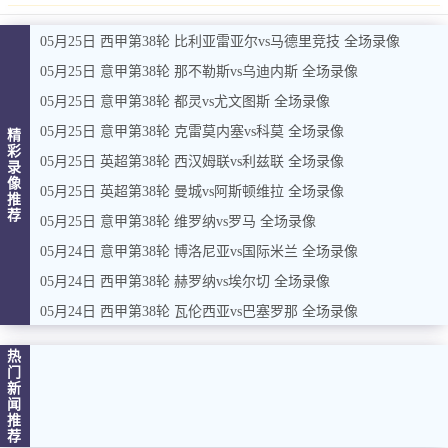
05月25日 西甲第38轮 比利亚雷亚尔vs马德里竞技 全场录像
05月25日 意甲第38轮 那不勒斯vs乌迪内斯 全场录像
05月25日 意甲第38轮 都灵vs尤文图斯 全场录像
05月25日 意甲第38轮 克雷莫内塞vs科莫 全场录像
精
彩
05月25日 英超第38轮 西汉姆联vs利兹联 全场录像
录
像
05月25日 英超第38轮 曼城vs阿斯顿维拉 全场录像
推
荐
05月25日 意甲第38轮 维罗纳vs罗马 全场录像
05月24日 意甲第38轮 博洛尼亚vs国际米兰 全场录像
05月24日 西甲第38轮 赫罗纳vs埃尔切 全场录像
05月24日 西甲第38轮 瓦伦西亚vs巴塞罗那 全场录像
热
门
新
闻
推
荐