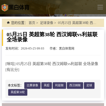
导
航
首页
您的位置：
首页
>
足球录像
>
05月25日 英超第38轮 西汉姆联vs利兹联 全场录像
足球直播
05月25日 英超第38轮 西汉姆联vs利兹联
全场录像
英超
德甲
发布时间：2026-05-25 09:03
作者：黑白体育网
法甲
[咪咕] 05月25日 英超第38轮 西汉姆联vs利兹联 全场录像
西甲
[有比分]
意甲
世界杯
本文标签：
比赛录像
英超
利兹联
西汉姆联
足球
欧冠杯
英超第38轮
中超