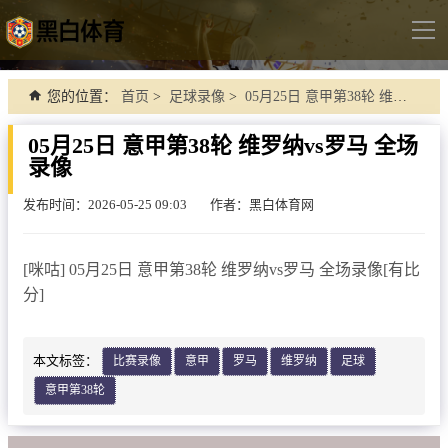
导
航
首页
您的位置：
首页
>
足球录像
>
05月25日 意甲第38轮 维罗纳vs罗马 全场录像
足球直播
05月25日 意甲第38轮 维罗纳vs罗马 全场
录像
英超
德甲
发布时间：2026-05-25 09:03
作者：黑白体育网
法甲
[咪咕] 05月25日 意甲第38轮 维罗纳vs罗马 全场录像[有比
西甲
分]
意甲
世界杯
本文标签：
比赛录像
意甲
罗马
维罗纳
足球
欧冠杯
意甲第38轮
中超