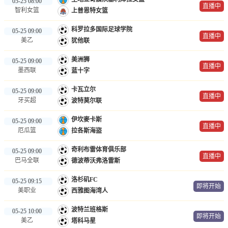
05-25 08:00
直播中
智利女篮
上普恩特女篮
科罗拉多国际足球学院
05-25 09:00
直播中
美乙
犹他联
美洲狮
05-25 09:00
直播中
墨西联
蓝十字
卡瓦立尔
05-25 09:00
直播中
牙买超
波特莫尔联
伊坎麥卡斯
05-25 09:00
直播中
厄瓜篮
拉各斯海盜
奇利布雷体育俱乐部
05-25 09:00
直播中
巴马全联
德波蒂沃弗洛雷斯
洛杉矶FC
05-25 09:15
即将开始
美职业
西雅图海湾人
波特兰班格斯
05-25 10:00
即将开始
美乙
塔科马星