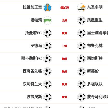
拉维加王室
东圣多明
48:39
坦帕湾
凤凰重生
3:0
托曼塔FC
里士满踢球
0:0
罗德岛
布鲁克林
1:0
那不勒斯FC
西切斯特
0:0
西麻省先锋
新英伦
0:0
东阿特兰大
多坦联队
0:0
波提奥斯
蒙哥马利联
0:0