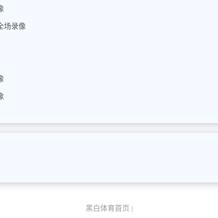
像
 全场录像
像
像
黑白体育首页
|