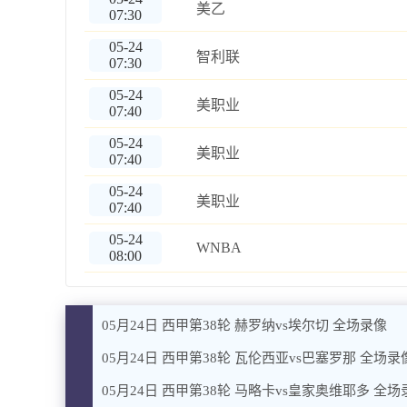
美乙
07:30
05-24
智利联
07:30
05-24
美职业
07:40
05-24
美职业
07:40
05-24
美职业
07:40
05-24
WNBA
08:00
05月24日 西甲第38轮 赫罗纳vs埃尔切 全场录像
05月24日 西甲第38轮 瓦伦西亚vs巴塞罗那 全场录
05月24日 西甲第38轮 马略卡vs皇家奥维耶多 全场