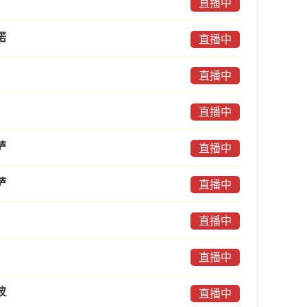
直播中
诺
直播中
直播中
直播中
萨
直播中
萨
直播中
直播中
直播中
波
直播中