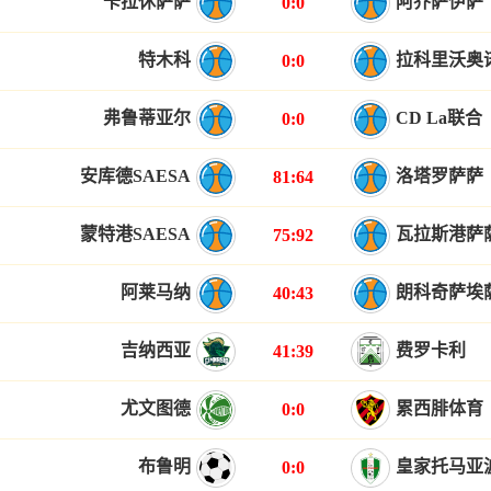
卡拉休萨萨
阿乔萨伊萨
0:0
特木科
拉科里沃奥
0:0
弗鲁蒂亚尔
CD La联合
0:0
安库德SAESA
洛塔罗萨萨
81:64
蒙特港SAESA
瓦拉斯港萨
75:92
阿莱马纳
朗科奇萨埃
40:43
吉纳西亚
费罗卡利
41:39
尤文图德
累西腓体育
0:0
布鲁明
皇家托马亚
0:0