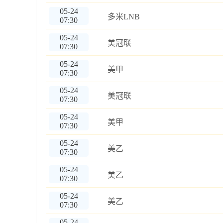
05-24
多米LNB
07:30
05-24
美冠联
07:30
05-24
美甲
07:30
05-24
美冠联
07:30
05-24
美甲
07:30
05-24
美乙
07:30
05-24
美乙
07:30
05-24
美乙
07:30
05-24