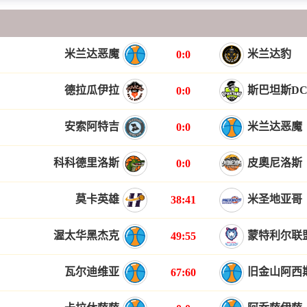
米兰达恶魔
米兰达豹
0:0
德拉瓜伊拉
斯巴坦斯D
0:0
安索阿特吉
米兰达恶魔
0:0
科科德里洛斯
皮奧尼洛斯
0:0
莫卡英雄
米圣地亚哥
38:41
渥太华黑杰克
蒙特利尔联
49:55
瓦尔迪维亚
旧金山阿西
67:60