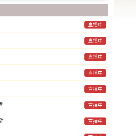
直播中
C
直播中
直播中
直播中
直播中
盟
直播中
斯
直播中