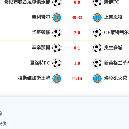
哥伦布联合足球俱乐部
蜂群FC
0:0
奎利普尔
上普恩特
49:33
华盛顿联
CF蒙特利尔
2:0
辛辛那提
奥兰多城
0:1
夏洛特FC
新英格兰革
1:0
拉斯维加斯王牌
洛杉矶火花
11:14
像
录像