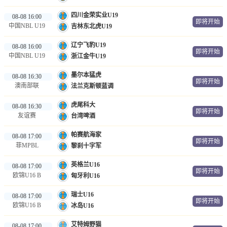
四川金荣实业U19
08-08 16:00
即将开始
中国NBL U19
吉林东北虎U19
辽宁飞豹U19
08-08 16:00
即将开始
中国NBL U19
浙江金牛U19
墨尔本猛虎
08-08 16:30
即将开始
澳南部联
法兰克斯顿蓝调
虎尾科大
08-08 16:30
即将开始
友谊赛
台湾啤酒
帕赛航海家
08-08 17:00
即将开始
菲MPBL
黎刹十字军
英格兰U16
08-08 17:00
即将开始
欧锦U16 B
匈牙利U16
瑞士U16
08-08 17:00
即将开始
欧锦U16 B
冰岛U16
艾特姆野猫
08-08 17:00