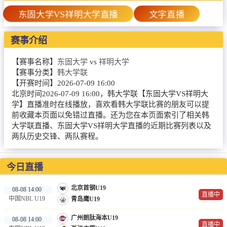
篮球直播
东固大学VS祥明大学直播
文字直播
NBA
赛事介绍
CBA
【赛事名称】
东固大学
vs
祥明大学
录像
【赛事分类】
韩大学联
【开赛时间】
2026-07-09 16:00
足球录像
北京时间2026-07-09 16:00，韩大学联【东固大学VS祥明大
学】直播准时在线播放，喜欢看韩大学联比赛的朋友可以提
篮球录像
前收藏本页面以免错过直播。还为您在本页面索引了相关韩
大学联直播、东固大学VS祥明大学直播的近期比赛列表以及
新闻
两队历史交锋、两队赛程。
足球新闻
今日直播
篮球新闻
北京首钢U19
08-08 14:00
直播中
中国NBL U19
青岛鹰U19
广州朗肽海本U19
08-08 14:00
直播中