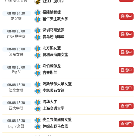
中国NBL U19
浙江广厦U19
裕隆納智捷
08-08 14:30
直播中
友谊赛
辅仁天主教大学
深圳马可波罗
08-08 15:00
直播中
CBA夏季赛
青岛崂山啤酒
北方熊女篮
08-08 15:00
直播中
澳东女联
曼利沃海鹰女篮
坎伯威尔龙
08-08 15:00
直播中
Big V
吉普斯兰
汤斯维尔火焰女篮
08-08 15:30
直播中
澳北女联
麦凯陨石女篮
清华大学
08-08 15:30
直播中
亚大学联
上海交通大学
麦金农美洲狮女篮
08-08 15:30
直播中
Big V女篮
休姆市野马女篮