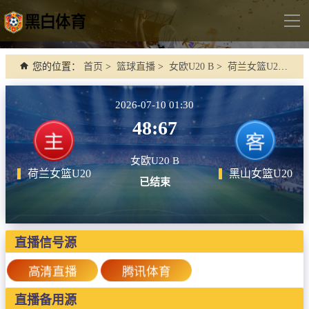
导
航
首页
您的位置：
首页
>
篮球直播
>
女欧U20 B
>
荷兰女篮U20 VS 黑山女篮U20
足球直播
2026-07-10 01:30
英超
48:67
德甲
女欧U20 B
法甲
荷兰女篮U20
黑山女篮U20
已结束
西甲
意甲
世界杯
直播信号源
欧冠杯
高清直播
腾讯体育
中超
直播备用源