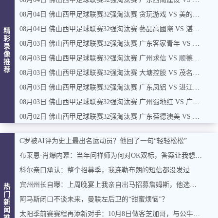
08月04日 佛山西甲足球联赛32强淘汰赛 贪玩游戏 VS 美的薪火 全场录像
08月04日 佛山西甲足球联赛32强淘汰赛 藝品高國際 VS 湛江狂狼·粵辉能源 全场录像
精
彩
08月03日 佛山西甲足球联赛32强淘汰赛 广东客家青年 VS 广州英华思力U17 全场录像
录
像
08月03日 佛山西甲足球联赛32强淘汰赛 广州求信 VS 顺德新青年 全场录像
推
荐
08月03日 佛山西甲足球联赛32强淘汰赛 大塘控股 VS 茂名市点都得 全场录像
08月03日 佛山西甲足球联赛32强淘汰赛 广东凤铝 VS 湛江八部科技 全场录像
08月03日 佛山西甲足球联赛32强淘汰赛 广州蜀地红 VS 广州戴拿模 全场录像
08月02日 佛山西甲足球联赛32强淘汰赛 广东葆德澳美 VS 白坭兴龙 全场录像
C罗被AI评为史上最出名运动员？他回了一句“轻轻松松”
布莱恩·肖爆内幕：当年问禅师为何对OK双标，答案让我想起训狗那套
科尔亲口承认：整个招募季，我连勒布朗的短信都没发过
宾州州长自曝：上周晚宴上我亲自出马招募詹姆斯，他选了费城，我挺高兴
热
门
阿马斯闭口不谈未来，曼联左后卫的“甜蜜烦恼”？
新
闻
太阳季前赛赛程再添新对手：10月8日做客芝加哥，与公牛过招
推