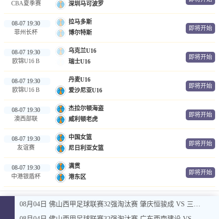
CBA夏季赛
深圳马可波罗
拉马多斯
08-07 19:30
即将开始
菲州长杯
博尔特斯
乌克兰U16
08-07 19:30
即将开始
欧锦U16 B
瑞士U16
丹麦U16
08-07 19:30
即将开始
欧锦U16 B
爱沙尼亚U16
杰拉尔顿海盗
08-07 19:30
即将开始
澳西部联
威利顿老虎
中国女篮
08-07 19:30
即将开始
友谊赛
尼日利亚女篮
满贯
08-07 19:30
即将开始
中港银盾杯
港东区
08月04日 佛山西甲足球联赛32强淘汰赛 肇庆恒骏成 VS 三七互娱 全场录像
08月04日 佛山西甲足球联赛32强淘汰赛 广东西南建设 VS 香港圣徒 全场录像