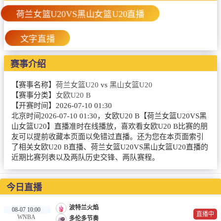
篮球直播
荷兰女篮U20VS黑山女篮U20直播
NBA
文字直播
CBA
赛事介绍
录像
【赛事名称】
荷兰女篮U20
vs
黑山女篮U20
足球录像
【赛事分类】
女欧U20 B
篮球录像
【开赛时间】
2026-07-10 01:30
北京时间2026-07-10 01:30，女欧U20 B【荷兰女篮U20VS黑
新闻
山女篮U20】直播准时在线播放，喜欢看女欧U20 B比赛的朋
友可以提前收藏本页面以免错过直播。还为您在本页面索引
足球新闻
了相关女欧U20 B直播、荷兰女篮U20VS黑山女篮U20直播的
近期比赛列表以及两队历史交锋、两队赛程。
篮球新闻
今日直播
波特兰火焰
08-07 10:00
直播中
WNBA
多伦多节奏