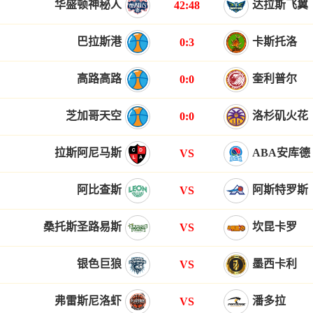
华盛顿神秘人
达拉斯飞翼
42:48
巴拉斯港
卡斯托洛
0:3
高路高路
奎利普尔
0:0
芝加哥天空
洛杉矶火花
0:0
拉斯阿尼马斯
ABA安库德
VS
阿比查斯
阿斯特罗斯
VS
桑托斯圣路易斯
坎昆卡罗
VS
银色巨狼
墨西卡利
VS
弗雷斯尼洛虾
潘多拉
VS