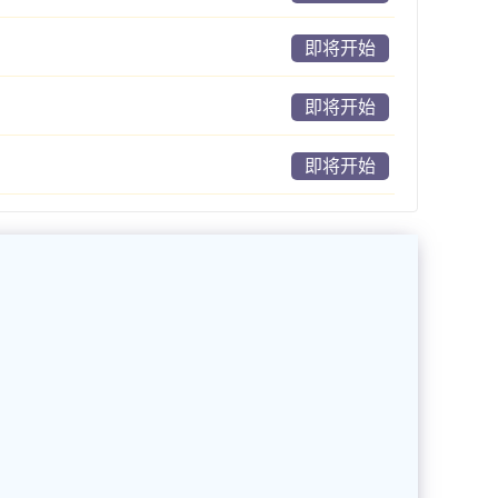
即将开始
即将开始
即将开始