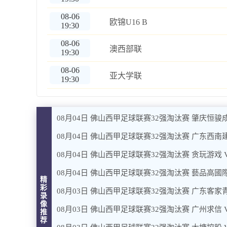
08-06
欧锦U16 B
19:30
08-06
澳西部联
19:30
08-06
亚大学联
19:30
08月04日 佛山西甲足球联赛32强淘汰赛 肇庆恒骏成
08月04日 佛山西甲足球联赛32强淘汰赛 广东西南建
08月04日 佛山西甲足球联赛32强淘汰赛 贪玩游戏 
08月04日 佛山西甲足球联赛32强淘汰赛 藝品高國際
精
彩
08月03日 佛山西甲足球联赛32强淘汰赛 广东客家青
录
像
08月03日 佛山西甲足球联赛32强淘汰赛 广州求信 
推
荐