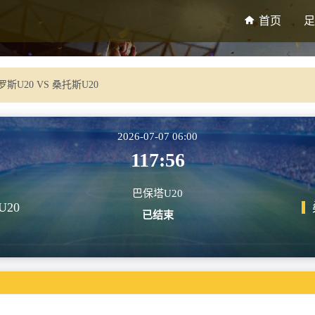
首页
足
斯U20 VS 桑托斯U20
2026-07-07 06:00
117:56
巴保塔U20
20
已结束