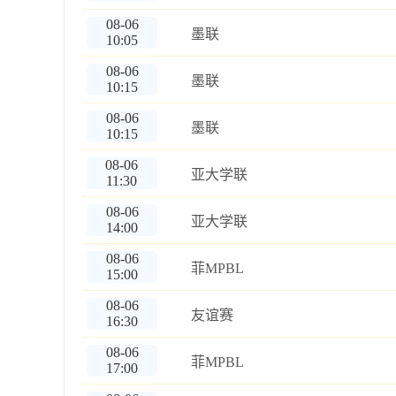
08-06
墨联
10:05
08-06
墨联
10:15
08-06
墨联
10:15
08-06
亚大学联
11:30
08-06
亚大学联
14:00
08-06
菲MPBL
15:00
08-06
友谊赛
16:30
08-06
菲MPBL
17:00