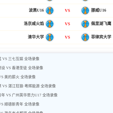
波黑U16
挪威U16
VS
洛京咸火焰
佩里湖飞鹰
VS
清华大学
菲律宾大学
VS
 VS 三七互娱 全场录像
设 VS 香港圣徒 全场录像
VS 美的薪火 全场录像
 VS 湛江狂狼·粵辉能源 全场录像
年 VS 广州英华思力U17 全场录像
VS 顺德新青年 全场录像