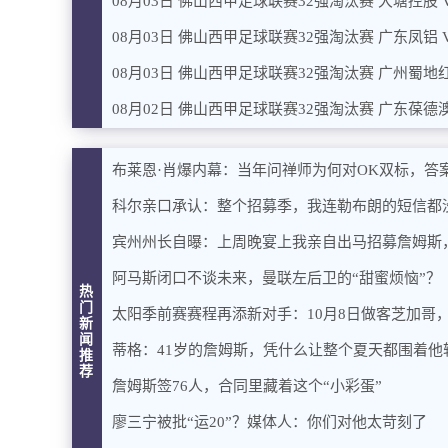
08月03日 佛山西甲足球联赛32强淘汰赛 大塘控股 
08月03日 佛山西甲足球联赛32强淘汰赛 广东凤铝 
08月03日 佛山西甲足球联赛32强淘汰赛 广州蜀地红
08月02日 佛山西甲足球联赛32强淘汰赛 广东葆德澳
布莱恩·肖爆内幕：当年问禅师为何对OK双标，答
科尔亲口承认：整个招募季，我连勒布朗的短信都
宾州州长自曝：上周晚宴上我亲自出马招募詹姆斯
阿马斯闭口不谈未来，曼联左后卫的“甜蜜烦恼”？
热
门
太阳季前赛赛程再添新对手：10月8日做客芝加哥
新
闻
蒂格：41岁的詹姆斯，凭什么让整个夏天都围着他
推
荐
詹姆斯签76人，合同里藏着这个“小彩蛋”
廖三宁被批“运20”？媒体人：你们对他太苛刻了