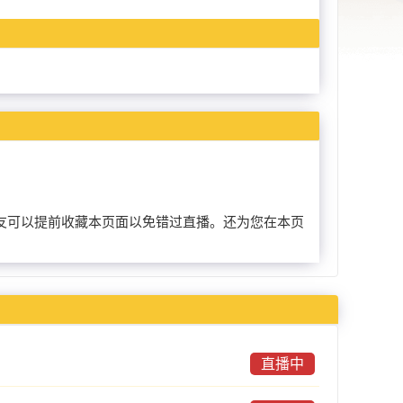
比赛的朋友可以提前收藏本页面以免错过直播。还为您在本页
直播中