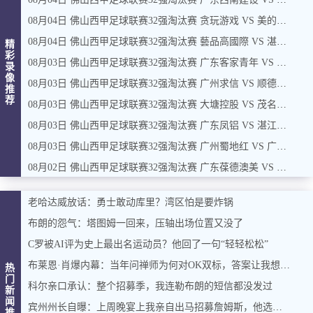
08月04日 佛山西甲足球联赛32强淘汰赛 贪玩游戏 VS 美的薪火 全场录像
08月04日 佛山西甲足球联赛32强淘汰赛 藝品高國際 VS 湛江狂狼·粵辉能源 全场录像
精
彩
08月03日 佛山西甲足球联赛32强淘汰赛 广东客家青年 VS 广州英华思力U17 全场录像
录
像
08月03日 佛山西甲足球联赛32强淘汰赛 广州求信 VS 顺德新青年 全场录像
推
荐
08月03日 佛山西甲足球联赛32强淘汰赛 大塘控股 VS 茂名市点都得 全场录像
08月03日 佛山西甲足球联赛32强淘汰赛 广东凤铝 VS 湛江八部科技 全场录像
08月03日 佛山西甲足球联赛32强淘汰赛 广州蜀地红 VS 广州戴拿模 全场录像
08月02日 佛山西甲足球联赛32强淘汰赛 广东葆德澳美 VS 白坭兴龙 全场录像
老哈达威放话：勇士敢动库里？湾区怕是要炸锅
布朗的怨气：塔图姆一回来，压轴出场位置又没了
C罗被AI评为史上最出名运动员？他回了一句“轻轻松松”
布莱恩·肖爆内幕：当年问禅师为何对OK双标，答案让我想起训狗那套
热
门
科尔亲口承认：整个招募季，我连勒布朗的短信都没发过
新
闻
宾州州长自曝：上周晚宴上我亲自出马招募詹姆斯，他选了费城，我挺高兴
推