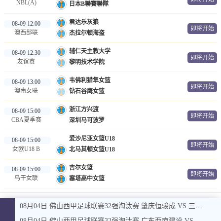
NBL(A)
日本B聯賽聯隊
君达乐灰狼
08-09 12:00
即将开始
澳西部联
杰拉尔顿海盗
辅仁天主教大学
08-09 12:30
即将开始
友谊赛
黎明技术学院
韦佛利猎隼女篮
08-09 13:00
即将开始
澳南女联
钻石谷鹰女篮
浙江方兴渡
08-09 15:00
即将开始
CBA夏季赛
深圳马可波罗
爱沙尼亚女篮U18
08-09 15:00
即将开始
女欧U18 B
北马其顿女篮U18
吉尔女篮
08-09 15:00
即将开始
乌干女联
塞塔高中女篮
08月04日 佛山西甲足球联赛32强淘汰赛 肇庆恒骏成 VS 三七互娱 全场录像
08月04日 佛山西甲足球联赛32强淘汰赛 广东西南建设 VS 香港圣徒 全场录像