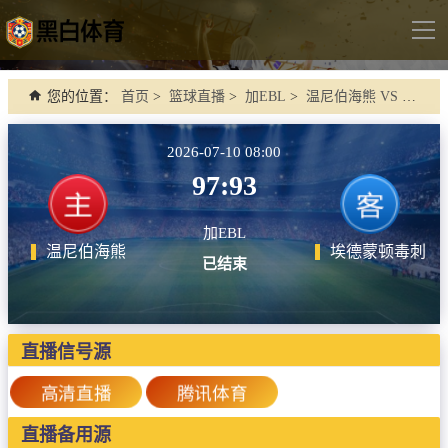
导
航
首页
您的位置：
首页
>
篮球直播
>
加EBL
>
温尼伯海熊 VS 埃德蒙顿毒刺
足球直播
2026-07-10 08:00
英超
97:93
德甲
加EBL
法甲
温尼伯海熊
埃德蒙顿毒刺
已结束
西甲
意甲
世界杯
直播信号源
欧冠杯
高清直播
腾讯体育
中超
直播备用源