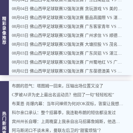
08月04日 佛山西甲足球联赛32强淘汰赛 贪玩游戏 VS 美的薪火 全场录像
08月04日 佛山西甲足球联赛32强淘汰赛 藝品高國際 VS 湛江狂狼·粵辉能源 全场录像
精
彩
08月03日 佛山西甲足球联赛32强淘汰赛 广东客家青年 VS 广州英华思力U17 全场录像
录
像
08月03日 佛山西甲足球联赛32强淘汰赛 广州求信 VS 顺德新青年 全场录像
推
荐
08月03日 佛山西甲足球联赛32强淘汰赛 大塘控股 VS 茂名市点都得 全场录像
08月03日 佛山西甲足球联赛32强淘汰赛 广东凤铝 VS 湛江八部科技 全场录像
08月03日 佛山西甲足球联赛32强淘汰赛 广州蜀地红 VS 广州戴拿模 全场录像
08月02日 佛山西甲足球联赛32强淘汰赛 广东葆德澳美 VS 白坭兴龙 全场录像
布朗的怨气：塔图姆一回来，压轴出场位置又没了
C罗被AI评为史上最出名运动员？他回了一句“轻轻松松”
布莱恩·肖爆内幕：当年问禅师为何对OK双标，答案让我想起训狗那套
科尔亲口承认：整个招募季，我连勒布朗的短信都没发过
热
门
宾州州长自曝：上周晚宴上我亲自出马招募詹姆斯，他选了费城，我挺高兴
新
闻
阿马斯闭口不谈未来，曼联左后卫的“甜蜜烦恼”？
推