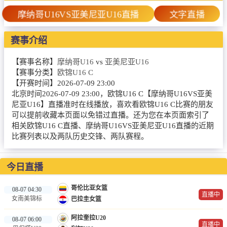
篮球直播
摩纳哥U16VS亚美尼亚U16直播
文字直播
NBA
赛事介绍
CBA
【赛事名称】
摩纳哥U16
vs
亚美尼亚U16
录像
【赛事分类】
欧锦U16 C
【开赛时间】
2026-07-09 23:00
足球录像
北京时间2026-07-09 23:00，欧锦U16 C【摩纳哥U16VS亚美
尼亚U16】直播准时在线播放，喜欢看欧锦U16 C比赛的朋友
篮球录像
可以提前收藏本页面以免错过直播。还为您在本页面索引了
相关欧锦U16 C直播、摩纳哥U16VS亚美尼亚U16直播的近期
新闻
比赛列表以及两队历史交锋、两队赛程。
足球新闻
今日直播
篮球新闻
哥伦比亚女篮
08-07 04:30
直播中
女南美锦标
巴拉圭女篮
阿拉奎拉U20
08-07 06:00
直播中