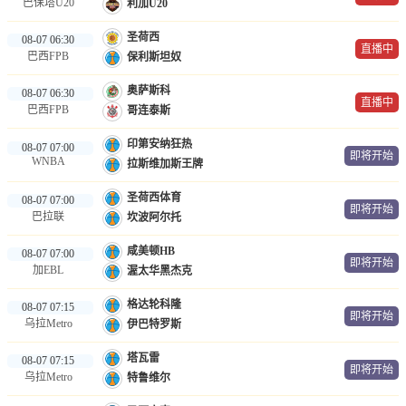
巴保塔U20
利加U20
圣荷西
08-07 06:30
直播中
巴西FPB
保利斯坦奴
奥萨斯科
08-07 06:30
直播中
巴西FPB
哥连泰斯
印第安纳狂热
08-07 07:00
即将开始
WNBA
拉斯维加斯王牌
圣荷西体育
08-07 07:00
即将开始
巴拉联
坎波阿尔托
咸美顿HB
08-07 07:00
即将开始
加EBL
渥太华黑杰克
格达轮科隆
08-07 07:15
即将开始
乌拉Metro
伊巴特罗斯
塔瓦雷
08-07 07:15
即将开始
乌拉Metro
特鲁维尔