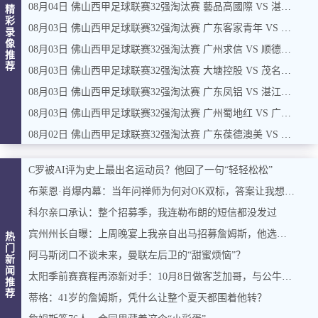
08月04日 佛山西甲足球联赛32强淘汰赛 藝品高國際 VS 湛江狂狼·粵辉能源 全场录像
精
彩
08月03日 佛山西甲足球联赛32强淘汰赛 广东客家青年 VS 广州英华思力U17 全场录像
录
像
08月03日 佛山西甲足球联赛32强淘汰赛 广州求信 VS 顺德新青年 全场录像
推
荐
08月03日 佛山西甲足球联赛32强淘汰赛 大塘控股 VS 茂名市点都得 全场录像
08月03日 佛山西甲足球联赛32强淘汰赛 广东凤铝 VS 湛江八部科技 全场录像
08月03日 佛山西甲足球联赛32强淘汰赛 广州蜀地红 VS 广州戴拿模 全场录像
08月02日 佛山西甲足球联赛32强淘汰赛 广东葆德澳美 VS 白坭兴龙 全场录像
C罗被AI评为史上最出名运动员？他回了一句“轻轻松松”
布莱恩·肖爆内幕：当年问禅师为何对OK双标，答案让我想起训狗那套
科尔亲口承认：整个招募季，我连勒布朗的短信都没发过
宾州州长自曝：上周晚宴上我亲自出马招募詹姆斯，他选了费城，我挺高兴
热
门
阿马斯闭口不谈未来，曼联左后卫的“甜蜜烦恼”？
新
闻
太阳季前赛赛程再添新对手：10月8日做客芝加哥，与公牛过招
推
荐
蒂格：41岁的詹姆斯，凭什么让整个夏天都围着他转？