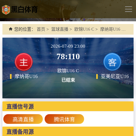
导
航
首页
您的位置：
首页
>
篮球直播
>
欧锦U16 C
>
摩纳哥U16 VS 亚美尼亚U16
足球直播
2026-07-09 23:00
英超
78:110
德甲
欧锦U16 C
法甲
摩纳哥U16
亚美尼亚U16
已结束
西甲
意甲
世界杯
直播信号源
欧冠杯
高清直播
腾讯体育
中超
直播备用源