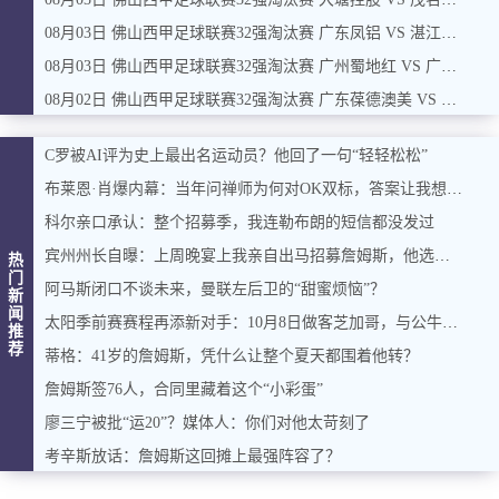
08月03日 佛山西甲足球联赛32强淘汰赛 广东凤铝 VS 湛江八部科技 全场录像
08月03日 佛山西甲足球联赛32强淘汰赛 广州蜀地红 VS 广州戴拿模 全场录像
08月02日 佛山西甲足球联赛32强淘汰赛 广东葆德澳美 VS 白坭兴龙 全场录像
C罗被AI评为史上最出名运动员？他回了一句“轻轻松松”
布莱恩·肖爆内幕：当年问禅师为何对OK双标，答案让我想起训狗那套
科尔亲口承认：整个招募季，我连勒布朗的短信都没发过
宾州州长自曝：上周晚宴上我亲自出马招募詹姆斯，他选了费城，我挺高兴
热
门
阿马斯闭口不谈未来，曼联左后卫的“甜蜜烦恼”？
新
闻
太阳季前赛赛程再添新对手：10月8日做客芝加哥，与公牛过招
推
荐
蒂格：41岁的詹姆斯，凭什么让整个夏天都围着他转？
詹姆斯签76人，合同里藏着这个“小彩蛋”
廖三宁被批“运20”？媒体人：你们对他太苛刻了
考辛斯放话：詹姆斯这回摊上最强阵容了？