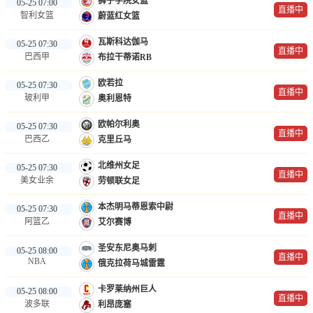
狮子学院女篮
05-25 07:00
直播中
智利女篮
蔚蓝红女篮
瓦斯科达伽马
05-25 07:30
直播中
巴西甲
布拉干蒂诺RB
欧若拉
05-25 07:30
直播中
玻利甲
奥利恩特
欧帕尔利奥
05-25 07:30
直播中
巴西乙
克里丘马
北维州女足
05-25 07:30
直播中
美女业余
劳顿联女足
本杰明马蒂恩索中尉
05-25 07:30
直播中
阿篮乙
艾尔赛博
圣安东尼奥马刺
05-25 08:00
直播中
NBA
俄克拉荷马城雷霆
卡罗莱纳州巨人
05-25 08:00
直播中
波多联
利昂庞塞