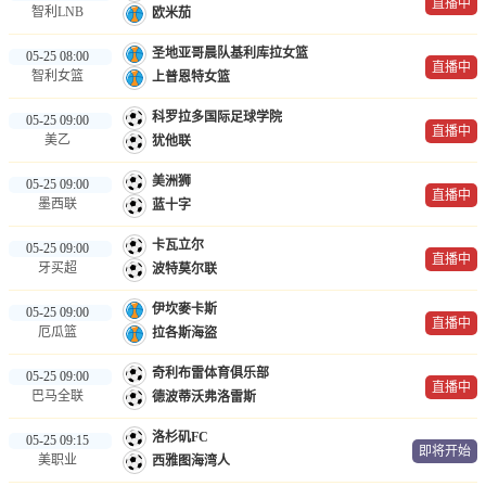
直播中
智利LNB
欧米茄
圣地亚哥晨队基利库拉女篮
05-25 08:00
直播中
智利女篮
上普恩特女篮
科罗拉多国际足球学院
05-25 09:00
直播中
美乙
犹他联
美洲狮
05-25 09:00
直播中
墨西联
蓝十字
卡瓦立尔
05-25 09:00
直播中
牙买超
波特莫尔联
伊坎麥卡斯
05-25 09:00
直播中
厄瓜篮
拉各斯海盜
奇利布雷体育俱乐部
05-25 09:00
直播中
巴马全联
德波蒂沃弗洛雷斯
洛杉矶FC
05-25 09:15
即将开始
美职业
西雅图海湾人