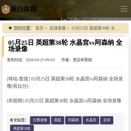
导
航
首页
您的位置：
首页
>
足球录像
>
05月25日 英超第38轮 水晶宫vs阿森纳 全场录像
足球直播
05月25日 英超第38轮 水晶宫vs阿森纳 全
场录像
英超
德甲
发布时间：2026-05-25 09:03
作者：黑白体育网
法甲
[咪咕-詹俊] 05月25日 英超第38轮 水晶宫vs阿森纳 全场录
西甲
像[有比分]
意甲
[央视频] 05月25日 英超第38轮 水晶宫vs阿森纳 全场录像
世界杯
欧冠杯
本文标签：
比赛录像
英超
阿森纳
水晶宫
足球
中超
英超第38轮