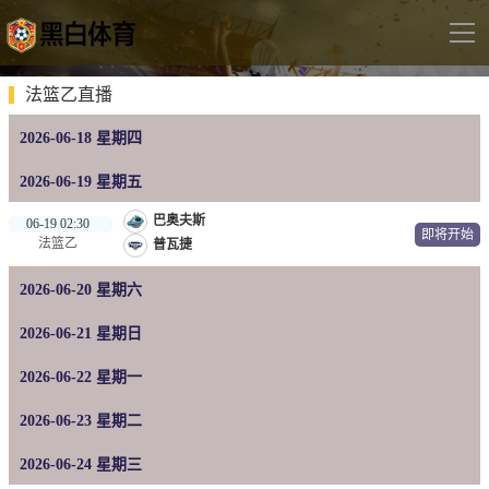
导
航
首页
法篮乙直播
2026-06-18 星期四
足球直播
英超
2026-06-19 星期五
德甲
巴奥夫斯
06-19 02:30
即将开始
法篮乙
普瓦捷
法甲
2026-06-20 星期六
西甲
2026-06-21 星期日
意甲
2026-06-22 星期一
世界杯
欧冠杯
2026-06-23 星期二
中超
2026-06-24 星期三