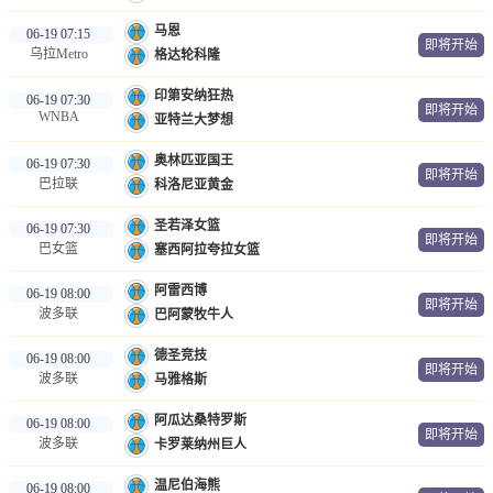
马恩
06-19 07:15
即将开始
乌拉Metro
格达轮科隆
印第安纳狂热
06-19 07:30
即将开始
WNBA
亚特兰大梦想
奥林匹亚国王
06-19 07:30
即将开始
巴拉联
科洛尼亚黄金
圣若泽女篮
06-19 07:30
即将开始
巴女篮
塞西阿拉夸拉女篮
阿雷西博
06-19 08:00
即将开始
波多联
巴阿蒙牧牛人
德圣竞技
06-19 08:00
即将开始
波多联
马雅格斯
阿瓜达桑特罗斯
06-19 08:00
即将开始
波多联
卡罗莱纳州巨人
温尼伯海熊
06-19 08:00