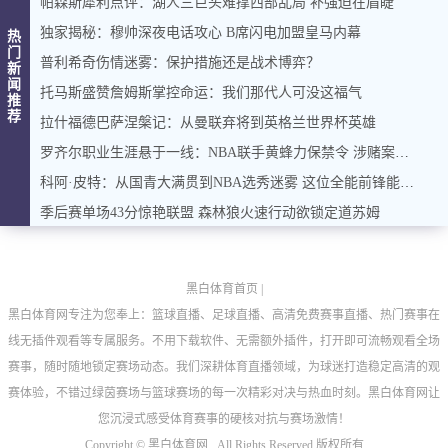
帕森斯犀利点评：湖人三巨头难撑西部乱局 补强迫在眉睫
独家揭秘：穆帅深夜电话攻心 B席闪电加盟皇马内幕
热
门
普利希奇伤情迷雾：保护措施还是战术博弈？
新
闻
托马斯盛赞詹姆斯掌控命运：我们那代人可没这福气
推
荐
拉什福德巴萨涅槃记：从曼联弃将到英格兰世界杯英雄
罗齐尔职业生涯悬于一线：NBA联手黄蜂力保禁令 涉赌案证人接触成焦点
科阿·皮特：从国青大满贯到NBA选秀迷雾 这位全能前锋能否突破天花板？
季后赛单场43分惊艳联盟 森林狼火速行动欲锁定道苏姆
黑白体育首页
|
黑白体育网专注为您奉上：篮球直播、足球直播、高清免费赛事直播、热门赛事在
线无插件观看等专属服务。不用下载软件、无需额外插件，打开即可流畅观看全场
赛事，随时随地锁定赛场动态。我们深耕体育直播领域，为球迷打造稳定高清的观
赛体验，不错过绿茵赛场与篮球赛场的每一次精彩对决与热血时刻。黑白体育网让
您沉浸式感受体育赛事的硬核对抗与赛场激情！
Copyright ©
黑白体育网 . All Rights Reserved 版权所有