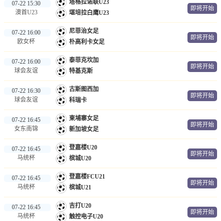
塔格拉诺联U23
07-22 15:30
即将开始
澳首U23
堪培拉白鹰U23
尼菲治女足
07-22 16:00
即将开始
欧女杯
朴高利卡女足
泰菲克坎加
07-22 16:00
即将开始
球会友谊
特基克斯
古斯图西加
07-22 16:30
即将开始
球会友谊
科瑞卡
柬埔寨女足
07-22 16:45
即将开始
女东南锦
新加坡女足
登嘉楼U20
07-22 16:45
即将开始
马统杯
槟城U20
登嘉楼FCU21
07-22 16:45
即将开始
马统杯
槟城U21
吉打U20
07-22 16:45
即将开始
马统杯
触控电子U20