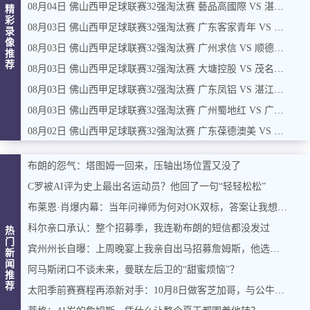
08月04日 佛山西甲足球联赛32强淘汰赛 藝品高國際 VS 湛江狂狼·粵辉能源 全场录像
精
彩
08月03日 佛山西甲足球联赛32强淘汰赛 广东客家青年 VS 广州英华思力U17 全场录像
录
像
08月03日 佛山西甲足球联赛32强淘汰赛 广州求信 VS 顺德新青年 全场录像
推
荐
08月03日 佛山西甲足球联赛32强淘汰赛 大塘控股 VS 茂名市点都得 全场录像
08月03日 佛山西甲足球联赛32强淘汰赛 广东凤铝 VS 湛江八部科技 全场录像
08月03日 佛山西甲足球联赛32强淘汰赛 广州蜀地红 VS 广州戴拿模 全场录像
08月02日 佛山西甲足球联赛32强淘汰赛 广东葆德澳美 VS 白坭兴龙 全场录像
布朗的怨气：塔图姆一回来，压轴出场位置又没了
C罗被AI评为史上最出名运动员？他回了一句“轻轻松松”
布莱恩·肖爆内幕：当年问禅师为何对OK双标，答案让我想起训狗那套
科尔亲口承认：整个招募季，我连勒布朗的短信都没发过
热
门
宾州州长自曝：上周晚宴上我亲自出马招募詹姆斯，他选了费城，我挺高兴
新
闻
阿马斯闭口不谈未来，曼联左后卫的“甜蜜烦恼”？
推
荐
太阳季前赛赛程再添新对手：10月8日做客芝加哥，与公牛过招