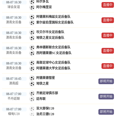
科尔多瓦
08-07 16:30
直播中
球会友谊
阿尔梅里亚
阿德莱科梅兹女足后备队
08-07 16:30
直播中
澳南女后备
索尔兹伯里国际女足后备队
坎贝尔市女足后备队
08-07 16:30
直播中
澳南女后备
地铁之星女足后备队
弗林德斯联合女足后备队
08-07 16:30
直播中
澳南女后备
西阿德莱德SC女足后备队
南部足球中心女足后备队
08-07 16:30
直播中
澳南女后备
阿德莱德大学女足后备队
阿德莱德彗星
08-07 16:45
即将开始
澳南超
地铁之星
齐朗足球俱乐部
08-07 17:00
即将开始
不丹廷联
廷布联
亚大那保U20
08-07 17:00
即将开始
缅甸U20
治尼兰德U20