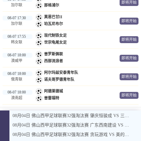
即将开始
加尔联
那格浦尔
莫恩巴甘II
08-07 17:30
即将开始
加尔联
珀瓦尼布尔
现代制铁女足
08-07 17:55
即将开始
韩女联
世宗龟尾女足
普罗斯佩联
08-07 18:00
即将开始
澳威甲
西部流浪者
阿尔玛兹安泰青年队
08-07 18:00
即将开始
俄青联
诺夫哥罗德青年队
阿德莱德城
08-07 18:00
即将开始
澳南超
普雷福特
08月04日 佛山西甲足球联赛32强淘汰赛 肇庆恒骏成 VS 三七互娱 全场录像
08月04日 佛山西甲足球联赛32强淘汰赛 广东西南建设 VS 香港圣徒 全场录像
08月04日 佛山西甲足球联赛32强淘汰赛 贪玩游戏 VS 美的薪火 全场录像