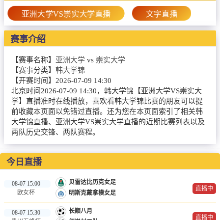
篮球直播
亚洲大学VS崇实大学直播
文字直播
NBA
赛事介绍
CBA
【赛事名称】
亚洲大学
vs
崇实大学
录像
【赛事分类】
韩大学锦
【开赛时间】
2026-07-09 14:30
足球录像
北京时间2026-07-09 14:30，韩大学锦【亚洲大学VS崇实大
学】直播准时在线播放，喜欢看韩大学锦比赛的朋友可以提
篮球录像
前收藏本页面以免错过直播。还为您在本页面索引了相关韩
大学锦直播、亚洲大学VS崇实大学直播的近期比赛列表以及
新闻
两队历史交锋、两队赛程。
足球新闻
今日直播
篮球新闻
贝雷达比历克女足
08-07 15:00
直播中
欧女杯
明斯克戴拿模女足
长顺八月
08-07 15:30
直播中