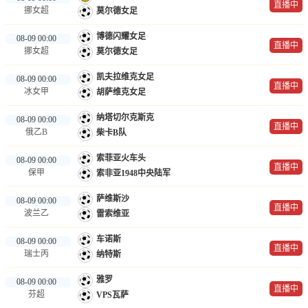
直播中
挪女超
莫尔德女足
博德闪耀女足
08-09 00:00
直播中
挪女超
莫尔德女足
凯夫拉维克女足
08-09 00:00
直播中
冰女甲
胡萨维克女足
纳塔切尔克斯克
08-09 00:00
直播中
俄乙B
柴卡B队
索菲亚火车头
08-09 00:00
直播中
保甲
索非亚1948中央陆军
萨维斯沙
08-09 00:00
直播中
波兰乙
雷索维亚
车诺斯
08-09 00:00
直播中
瑞士丙
纳特斯
雅罗
08-09 00:00
直播中
芬超
VPS瓦萨