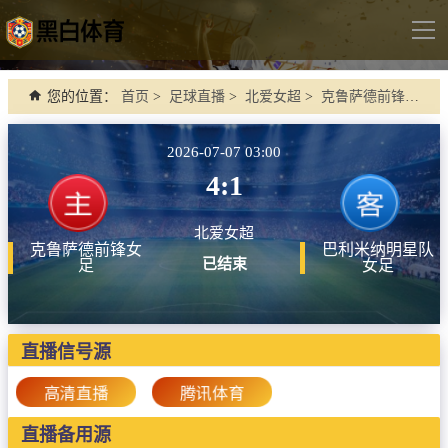
导
航
首页
您的位置：
首页
>
足球直播
>
北爱女超
>
克鲁萨德前锋女足 VS 巴利米纳明星队女足
足球直播
2026-07-07 03:00
英超
4:1
德甲
北爱女超
法甲
克鲁萨德前锋女
巴利米纳明星队
已结束
足
女足
西甲
意甲
世界杯
直播信号源
欧冠杯
高清直播
腾讯体育
中超
直播备用源