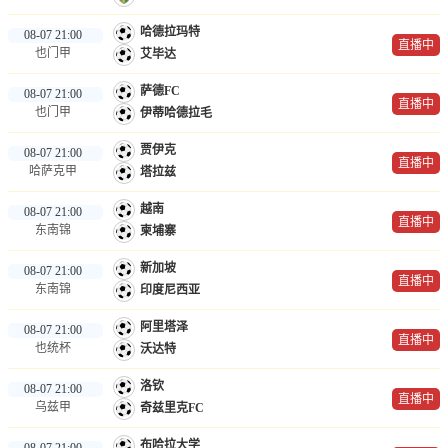
哈德拉玛特
08-07 21:00
直播中
也门甲
艾毕达
萨德FC
08-07 21:00
直播中
也门甲
伊蒂哈德拉毛
贾伊克
08-07 21:00
直播中
哈萨克甲
塔拉兹
越南
08-07 21:00
直播中
东南锦
柬埔寨
新加坡
08-07 21:00
直播中
东南锦
印度尼西亚
阿里塔泽
08-07 21:00
直播中
也统杯
沃达特
洛钦
08-07 21:00
直播中
乌兹甲
奇兹里克FC
布哈拉大学
08-07 21:00