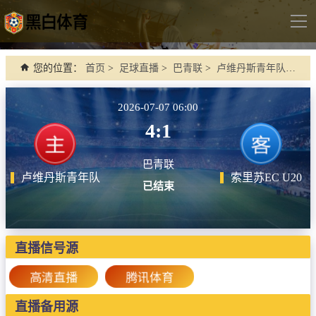
导
航
首页
您的位置：
首页
>
足球直播
>
巴青联
>
卢维丹斯青年队 VS 索里苏EC U20
足球直播
2026-07-07 06:00
英超
4:1
德甲
巴青联
法甲
卢维丹斯青年队
索里苏EC U20
已结束
西甲
意甲
世界杯
直播信号源
欧冠杯
高清直播
腾讯体育
中超
直播备用源