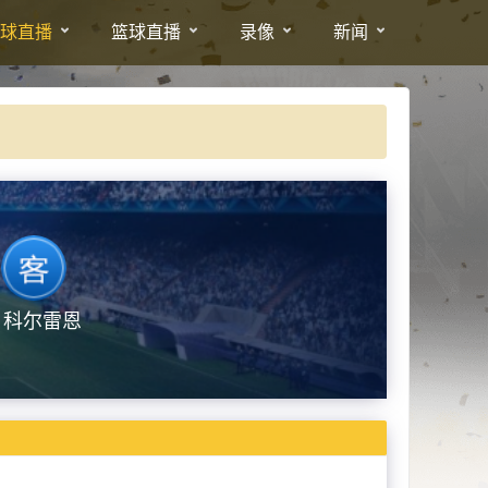
球直播
篮球直播
录像
新闻
科尔雷恩