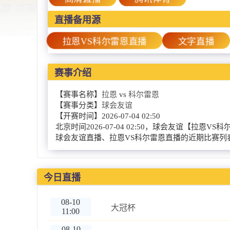
直播备用源
拉恩VS科尔雷恩直播
文字直播
赛事介绍
【赛事名称】
拉恩
vs
科尔雷恩
【赛事分类】
球会友谊
【开赛时间】
2026-07-04 02:50
北京时间2026-07-04 02:50，球会友谊
球会友谊直播、拉恩VS科尔雷恩直播的近期比赛列
今日直播
08-10
大冠杯
11:00
08-10