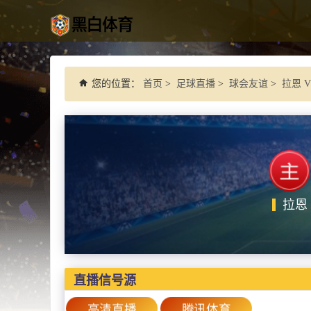
您的位置：
首页
>
足球直播
>
球会友谊
>
拉恩 
拉恩
直播信号源
高清直播
腾讯体育