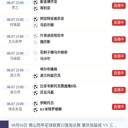
斯洛博齐亚
08-07 23:00
直播中
罗乙
哥利亚
阿拉特亚美尼亚
08-07 23:00
直播中
阿美超
乌拉尔图
什肯迪亚哈拉辛
08-07 23:00
直播中
北马其甲
施历斯
花刺子模乌尔根奇
08-07 23:00
直播中
乌兹超
马沙尔
埃尔布隆格
08-07 23:00
直播中
波兰丙
波兰利兹巴克
比亚韦斯托克雅盖隆B队
08-07 23:00
直播中
波兰丙
苏瓦乌基
伊斯托古
08-07 23:00
直播中
球会友谊
KF米特罗维察
08月04日 佛山西甲足球联赛32强淘汰赛 肇庆恒骏成 VS 三七互娱 全场录像