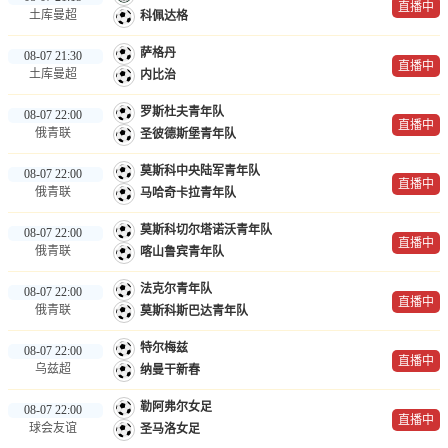
直播中
土库曼超
科佩达格
萨格丹
08-07 21:30
直播中
土库曼超
内比治
罗斯杜夫青年队
08-07 22:00
直播中
俄青联
圣彼德斯堡青年队
莫斯科中央陆军青年队
08-07 22:00
直播中
俄青联
马哈奇卡拉青年队
莫斯科切尔塔诺沃青年队
08-07 22:00
直播中
俄青联
喀山鲁宾青年队
法克尔青年队
08-07 22:00
直播中
俄青联
莫斯科斯巴达青年队
特尔梅兹
08-07 22:00
直播中
乌兹超
纳曼干新春
勒阿弗尔女足
08-07 22:00
直播中
球会友谊
圣马洛女足