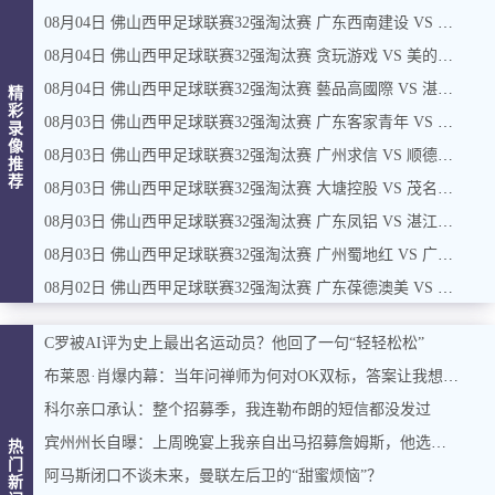
08月04日 佛山西甲足球联赛32强淘汰赛 广东西南建设 VS 香港圣徒 全场录像
08月04日 佛山西甲足球联赛32强淘汰赛 贪玩游戏 VS 美的薪火 全场录像
08月04日 佛山西甲足球联赛32强淘汰赛 藝品高國際 VS 湛江狂狼·粵辉能源 全场录像
精
彩
08月03日 佛山西甲足球联赛32强淘汰赛 广东客家青年 VS 广州英华思力U17 全场录像
录
像
08月03日 佛山西甲足球联赛32强淘汰赛 广州求信 VS 顺德新青年 全场录像
推
荐
08月03日 佛山西甲足球联赛32强淘汰赛 大塘控股 VS 茂名市点都得 全场录像
08月03日 佛山西甲足球联赛32强淘汰赛 广东凤铝 VS 湛江八部科技 全场录像
08月03日 佛山西甲足球联赛32强淘汰赛 广州蜀地红 VS 广州戴拿模 全场录像
08月02日 佛山西甲足球联赛32强淘汰赛 广东葆德澳美 VS 白坭兴龙 全场录像
C罗被AI评为史上最出名运动员？他回了一句“轻轻松松”
布莱恩·肖爆内幕：当年问禅师为何对OK双标，答案让我想起训狗那套
科尔亲口承认：整个招募季，我连勒布朗的短信都没发过
宾州州长自曝：上周晚宴上我亲自出马招募詹姆斯，他选了费城，我挺高兴
热
门
阿马斯闭口不谈未来，曼联左后卫的“甜蜜烦恼”？
新