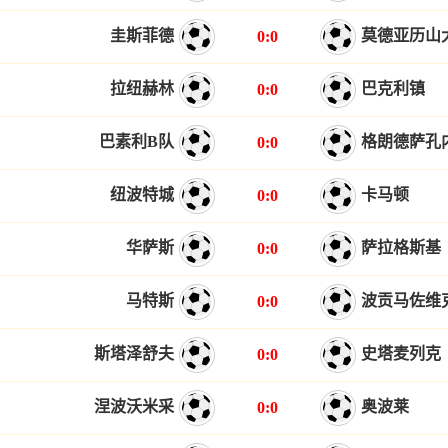
圭斯菲德
莫德亚历山
0:0
拉纽赫林
巴克利镇
0:0
巴素利B队
格朗德萨孔
0:0
纽波特城
卡马顿
0:0
华萨斯
萨拉格斯基
0:0
马特斯
波贡马佐维
0:0
斯塔泽舒夫
史塔麦列克
0:0
涅波沃米采
奥波莱
0:0