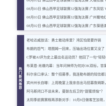
08月03日 佛山西甲足球联赛32强淘汰赛 大塘控股 
08月03日 佛山西甲足球联赛32强淘汰赛 广东凤铝 
08月03日 佛山西甲足球联赛32强淘汰赛 广州蜀地红
08月02日 佛山西甲足球联赛32强淘汰赛 广东葆德澳
老哈达威放话：勇士敢动库里？湾区怕是要炸锅
布朗的怨气：塔图姆一回来，压轴出场位置又没了
C罗被AI评为史上最出名运动员？他回了一句“轻轻
布莱恩·肖爆内幕：当年问禅师为何对OK双标，答
热
门
科尔亲口承认：整个招募季，我连勒布朗的短信都
新
闻
宾州州长自曝：上周晚宴上我亲自出马招募詹姆斯
推
荐
阿马斯闭口不谈未来，曼联左后卫的“甜蜜烦恼”？
太阳季前赛赛程再添新对手：10月8日做客芝加哥