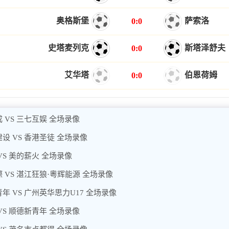
奥格斯堡
萨索洛
0:0
史塔麦列克
斯塔泽舒夫
0:0
艾华塔
伯恩荷姆
0:0
 VS 三七互娱 全场录像
设 VS 香港圣徒 全场录像
VS 美的薪火 全场录像
 VS 湛江狂狼·粵辉能源 全场录像
年 VS 广州英华思力U17 全场录像
VS 顺德新青年 全场录像