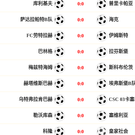
库利基夫
普里卡帕亚
0:0
萨达拉帕特B队
海克
0:0
FC劳特拉赫
伊姆斯特
0:0
巴林格
拉芬斯堡
0:0
梅兹特海姆
斯科布伦茨
0:0
赫塔维斯巴赫
埃弗斯堡B
0:0
乌特弗拉肯巴赫
CSC 03卡
0:0
勒沃库森
塞维利亚
0:0
科隆
皇家社会
0:0