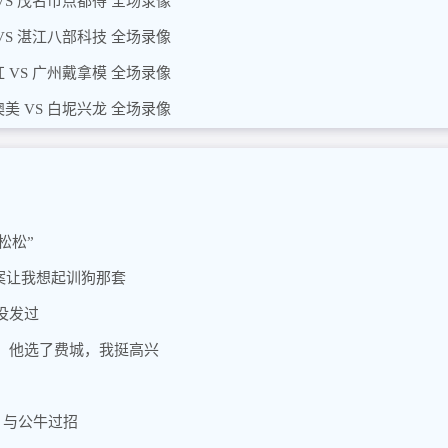
VS 茂名市点都得 全场录像
VS 湛江八部科技 全场录像
 VS 广州戴拿模 全场录像
美 VS 白坭兴龙 全场录像
松松”
案让我想起训狗那套
没发过
，他选了费城，我挺高兴
，与公牛过招