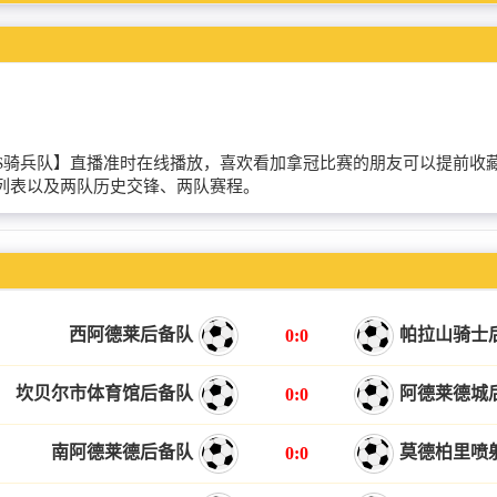
温哥华白浪VS骑兵队】直播准时在线播放，喜欢看加拿冠比赛的朋友可以
列表以及两队历史交锋、两队赛程。
西阿德莱后备队
帕拉山骑士
0:0
坎贝尔市体育馆后备队
阿德莱德城
0:0
南阿德莱德后备队
莫德柏里喷
0:0