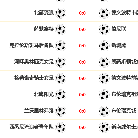
北部流浪
德文波特市
0:0
萨默塞特
伯尼联
0:0
克拉伦斯斑马后备队
新城鹰
0:0
河畔奥林匹克女足
朗赛斯顿城
0:0
格勒诺奇骑士女足
德文波特前
0:0
北鹰阳光
布伦瑞克祖
0:0
兰沃里林弗洛
布伦瑞克城
0:0
西悉尼流浪者青年队
新南威尔士
0:0