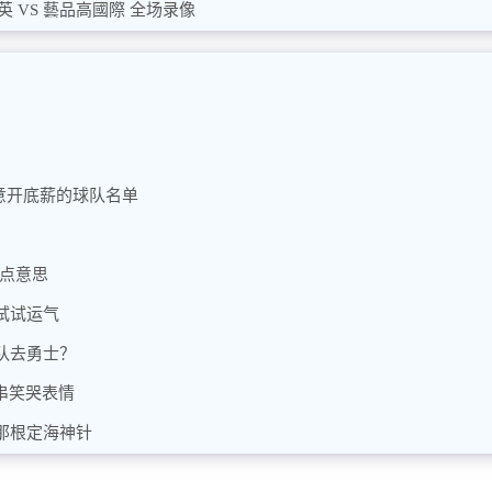
英 VS 藝品高國際 全场录像
愿意开底薪的球队名单
有点意思
试试运气
队去勇士？
串笑哭表情
那根定海神针