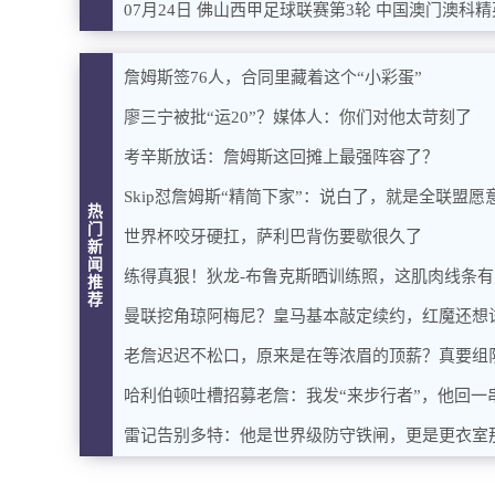
07月24日 佛山西甲足球联赛第3轮 中国澳门澳科精
詹姆斯签76人，合同里藏着这个“小彩蛋”
廖三宁被批“运20”？媒体人：你们对他太苛刻了
考辛斯放话：詹姆斯这回摊上最强阵容了？
Skip怼詹姆斯“精简下家”：说白了，就是全联盟
热
门
世界杯咬牙硬扛，萨利巴背伤要歇很久了
新
闻
练得真狠！狄龙-布鲁克斯晒训练照，这肌肉线条
推
荐
曼联挖角琼阿梅尼？皇马基本敲定续约，红魔还想
老詹迟迟不松口，原来是在等浓眉的顶薪？真要组
哈利伯顿吐槽招募老詹：我发“来步行者”，他回一
雷记告别多特：他是世界级防守铁闸，更是更衣室