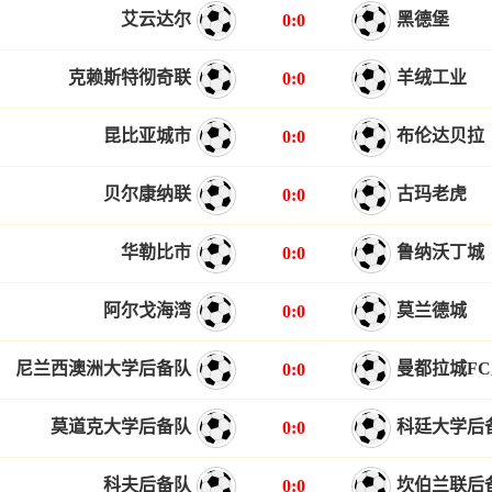
艾云达尔
黑德堡
0:0
克赖斯特彻奇联
羊绒工业
0:0
昆比亚城市
布伦达贝拉
0:0
贝尔康纳联
古玛老虎
0:0
华勒比市
鲁纳沃丁城
0:0
阿尔戈海湾
莫兰德城
0:0
尼兰西澳洲大学后备队
曼都拉城F
0:0
莫道克大学后备队
科廷大学后
0:0
科夫后备队
坎伯兰联后
0:0