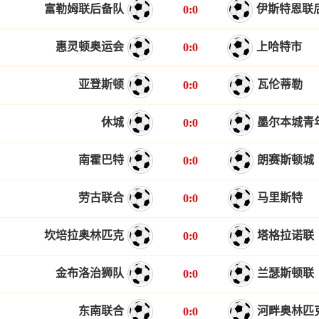
富勒姆联后备队
伊斯特恩联
0:0
惠灵顿奥运会
上哈特市
0:0
亚登斯顿
瓦伦蒂勒
0:0
休城
墨尔本城青
0:0
南霍巴特
朗赛斯顿城
0:0
劳古联合
马里斯特
0:0
坎培拉奥林匹克
塔格拉诺联
0:0
金布洛治狮队
兰瑟斯顿联
0:0
东南联合
河畔奥林匹
0:0