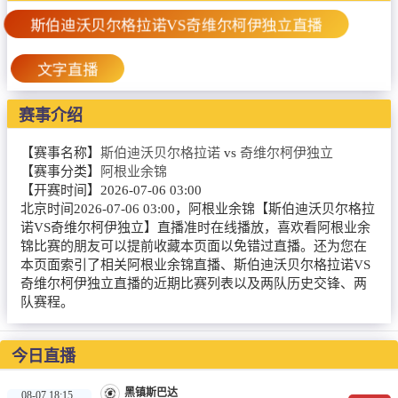
篮球直播
斯伯迪沃贝尔格拉诺VS奇维尔柯伊独立直播
NBA
文字直播
CBA
赛事介绍
录像
【赛事名称】
斯伯迪沃贝尔格拉诺
vs
奇维尔柯伊独立
足球录像
【赛事分类】
阿根业余锦
篮球录像
【开赛时间】
2026-07-06 03:00
北京时间2026-07-06 03:00，阿根业余锦【斯伯迪沃贝尔格拉
新闻
诺VS奇维尔柯伊独立】直播准时在线播放，喜欢看阿根业余
锦比赛的朋友可以提前收藏本页面以免错过直播。还为您在
足球新闻
本页面索引了相关阿根业余锦直播、斯伯迪沃贝尔格拉诺VS
奇维尔柯伊独立直播的近期比赛列表以及两队历史交锋、两
篮球新闻
队赛程。
今日直播
黑镇斯巴达
08-07 18:15