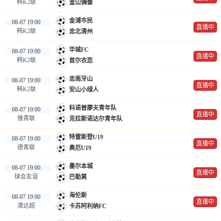
韩K2联
釜山偶像
金浦市民
08-07 19:00
直播中
韩K2联
忠北清州
华城FC
08-07 19:00
直播中
韩K2联
首尔衣恋
忠南牙山
08-07 19:00
直播中
韩K2联
安山小绿人
科诺普廖夫青年队
08-07 19:00
直播中
俄青联
克拉斯诺达尔青年队
特雷斯登U19
08-07 19:00
直播中
德青联
奥厄U19
墨尔本城
08-07 19:00
直播中
球会友谊
巴勒莫
海伦斯
08-07 19:00
直播中
澳达超
卡苏阿利纳FC