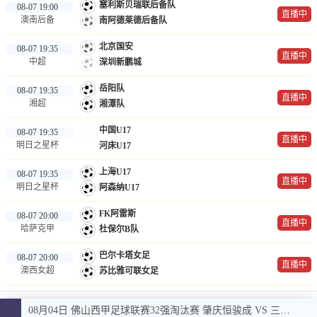
塞利斯贝瑞联后备队
08-07 19:00
直播中
澳南后备
南阿德莱德后备队
北京国安
08-07 19:35
直播中
中超
深圳新鹏城
岳阳队
08-07 19:35
直播中
湘超
湘潭队
中国U17
08-07 19:35
直播中
明日之星杯
河床U17
上海U17
08-07 19:35
直播中
明日之星杯
阿森纳U17
FK阿雷斯
08-07 20:00
直播中
哈萨克甲
杜保尔B队
巴尔卡塔女足
08-07 20:00
直播中
澳西女超
苏比雅可联女足
08月04日 佛山西甲足球联赛32强淘汰赛 肇庆恒骏成 VS 三七互娱 全场录像