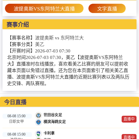
篮球直播
波提奥斯VS东阿特兰大直播
文字直播
NBA
赛事介绍
CBA
【赛事名称】
波提奥斯
vs
东阿特兰大
录像
【赛事分类】
美乙
【开赛时间】
2026-07-03 07:30
足球录像
北京时间2026-07-03 07:30，美乙【波提奥斯VS东阿特兰
大】直播准时在线播放，喜欢看美乙比赛的朋友可以提前收
篮球录像
藏本页面以免错过直播。还为您在本页面索引了相关美乙直
播、波提奥斯VS东阿特兰大直播的近期比赛列表以及两队历
新闻
史交锋、两队赛程。
足球新闻
今日直播
篮球新闻
世田谷女足
08-08 15:00
直播中
日职女甲
横滨海鸥女足
卡利拿
08-08 15:00
直播中