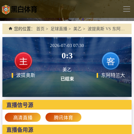
导
航
首页
您的位置：
首页
>
足球直播
>
美乙
>
波提奥斯 VS 东阿特兰大
足球直播
2026-07-03 07:30
英超
0:3
德甲
美乙
法甲
波提奥斯
东阿特兰大
已结束
西甲
意甲
世界杯
直播信号源
欧冠杯
高清直播
腾讯体育
中超
直播备用源