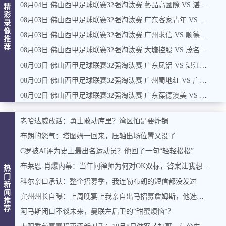
08月04日 佛山西甲足球联赛32强淘汰赛 藝品高國際 VS 湛江狂狼·粵辉能源 全场录像
精
彩
08月03日 佛山西甲足球联赛32强淘汰赛 广东客家青年 VS 广州英华思力U17 全场录像
录
像
08月03日 佛山西甲足球联赛32强淘汰赛 广州求信 VS 顺德新青年 全场录像
推
荐
08月03日 佛山西甲足球联赛32强淘汰赛 大塘控股 VS 茂名市点都得 全场录像
08月03日 佛山西甲足球联赛32强淘汰赛 广东凤铝 VS 湛江八部科技 全场录像
08月03日 佛山西甲足球联赛32强淘汰赛 广州蜀地红 VS 广州戴拿模 全场录像
08月02日 佛山西甲足球联赛32强淘汰赛 广东葆德澳美 VS 白坭兴龙 全场录像
老哈达威放话：勇士敢动库里？湾区怕是要炸锅
布朗的怨气：塔图姆一回来，压轴出场位置又没了
C罗被AI评为史上最出名运动员？他回了一句“轻轻松松”
布莱恩·肖爆内幕：当年问禅师为何对OK双标，答案让我想起训狗那套
热
门
科尔亲口承认：整个招募季，我连勒布朗的短信都没发过
新
闻
宾州州长自曝：上周晚宴上我亲自出马招募詹姆斯，他选了费城，我挺高兴
推
荐
阿马斯闭口不谈未来，曼联左后卫的“甜蜜烦恼”？