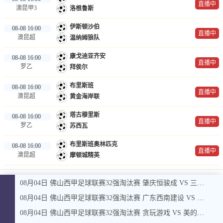
直播中
澳昆甲3
洛根鲁斯
伊斯顿沙伯
08-08 16:00
直播中
澳昆超
温纳姆狼队
康戈迪亚齐安
08-08 16:00
直播中
罗乙
拜侯尔
布里斯班
08-08 16:00
直播中
澳昆超
黄金海岸联
塔古穆里斯
08-08 16:00
直播中
罗乙
苏西瓦
布里斯班奥林匹克
08-08 16:00
直播中
澳昆超
摩顿城精英
08月04日 佛山西甲足球联赛32强淘汰赛 肇庆恒骏成 VS 三七互娱 全场录像
08月04日 佛山西甲足球联赛32强淘汰赛 广东西南建设 VS 香港圣徒 全场录像
08月04日 佛山西甲足球联赛32强淘汰赛 贪玩游戏 VS 美的薪火 全场录像