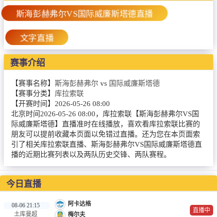
篮球直播
斯海彭赫弗尔VS国际威廉斯塔德直播
NBA
文字直播
CBA
赛事介绍
录像
【赛事名称】
斯海彭赫弗尔
vs
国际威廉斯塔德
足球录像
【赛事分类】
库拉索联
篮球录像
【开赛时间】
2026-05-26 08:00
北京时间2026-05-26 08:00，库拉索联【斯海彭赫弗尔VS国
新闻
际威廉斯塔德】直播准时在线播放，喜欢看库拉索联比赛的
朋友可以提前收藏本页面以免错过直播。还为您在本页面索
足球新闻
引了相关库拉索联直播、斯海彭赫弗尔VS国际威廉斯塔德直
播的近期比赛列表以及两队历史交锋、两队赛程。
篮球新闻
今日直播
阿卡达格
08-06 21:15
直播中
土库曼超
梅尔夫