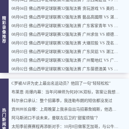
08月04日 佛山西甲足球联赛32强淘汰赛 贪玩游戏 VS 美的薪火 全场录像
08月04日 佛山西甲足球联赛32强淘汰赛 藝品高國際 VS 湛江狂狼·粵辉能源 全场录像
精
彩
08月03日 佛山西甲足球联赛32强淘汰赛 广东客家青年 VS 广州英华思力U17 全场录像
录
像
08月03日 佛山西甲足球联赛32强淘汰赛 广州求信 VS 顺德新青年 全场录像
推
荐
08月03日 佛山西甲足球联赛32强淘汰赛 大塘控股 VS 茂名市点都得 全场录像
08月03日 佛山西甲足球联赛32强淘汰赛 广东凤铝 VS 湛江八部科技 全场录像
08月03日 佛山西甲足球联赛32强淘汰赛 广州蜀地红 VS 广州戴拿模 全场录像
08月02日 佛山西甲足球联赛32强淘汰赛 广东葆德澳美 VS 白坭兴龙 全场录像
C罗被AI评为史上最出名运动员？他回了一句“轻轻松松”
布莱恩·肖爆内幕：当年问禅师为何对OK双标，答案让我想起训狗那套
科尔亲口承认：整个招募季，我连勒布朗的短信都没发过
宾州州长自曝：上周晚宴上我亲自出马招募詹姆斯，他选了费城，我挺高兴
热
门
阿马斯闭口不谈未来，曼联左后卫的“甜蜜烦恼”？
新
闻
太阳季前赛赛程再添新对手：10月8日做客芝加哥，与公牛过招
推