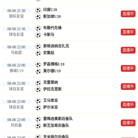
印度U20
08-06 21:30
直播中
国际友谊
新加坡U20
布赖代先锋
08-06 21:30
直播中
球会友谊
卡斯马
索格迪纳吉扎克
08-06 22:00
直播中
乌兹超
安集延
罗森博格U19
08-06 22:00
直播中
挪威U19
莫尔德U19
克雷莫纳
08-06 22:00
直播中
球会友谊
伊拉克里斯
艾马希亚
08-06 22:00
直播中
球会友谊
萨尔米亚
雷梅迪奥斯后备队
08-06 22:00
直播中
阿后备
新芝加哥后备队
圣米格尔后备队
08-06 22:00