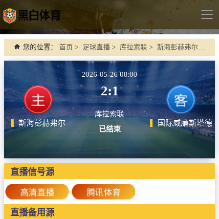
导
航
首页
您的位置：
首页
>
足球直播
>
库拉索联
>
斯海彭赫弗尔 VS 国际威廉斯塔德
足球直播
2026-05-26 08:00
英超
2:1
德甲
库拉索联
法甲
斯海彭赫弗尔
国际威廉斯塔德
已结束
西甲
意甲
世界杯
直播信号源
欧冠杯
高清直播
腾讯体育
中超
直播备用源