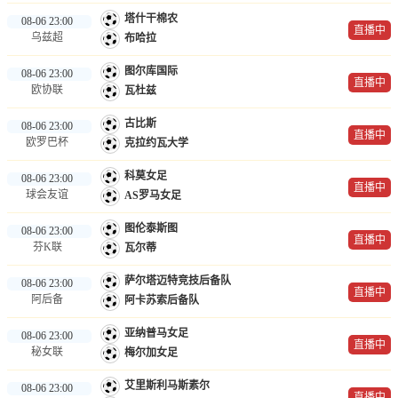
塔什干棉农
08-06 23:00
直播中
乌兹超
布哈拉
图尔库国际
08-06 23:00
直播中
欧协联
瓦杜兹
古比斯
08-06 23:00
直播中
欧罗巴杯
克拉约瓦大学
科莫女足
08-06 23:00
直播中
球会友谊
AS罗马女足
图伦泰斯图
08-06 23:00
直播中
芬K联
瓦尔蒂
萨尔塔迈特竞技后备队
08-06 23:00
直播中
阿后备
阿卡苏索后备队
亚纳普马女足
08-06 23:00
直播中
秘女联
梅尔加女足
艾里斯利马斯素尔
08-06 23:00
直播中