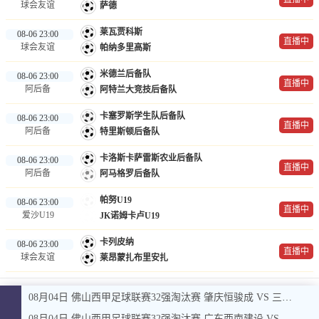
球会友谊
萨德
莱瓦贾科斯
08-06 23:00
直播中
球会友谊
帕纳多里高斯
米德兰后备队
08-06 23:00
直播中
阿后备
阿特兰大竞技后备队
卡塞罗斯学生队后备队
08-06 23:00
直播中
阿后备
特里斯顿后备队
卡洛斯卡萨雷斯农业后备队
08-06 23:00
直播中
阿后备
阿马格罗后备队
帕努U19
08-06 23:00
直播中
爱沙U19
JK诺姆卡卢U19
卡列皮纳
08-06 23:00
直播中
球会友谊
莱昂蒙扎布里安扎
08月04日 佛山西甲足球联赛32强淘汰赛 肇庆恒骏成 VS 三七互娱 全场录像
08月04日 佛山西甲足球联赛32强淘汰赛 广东西南建设 VS 香港圣徒 全场录像