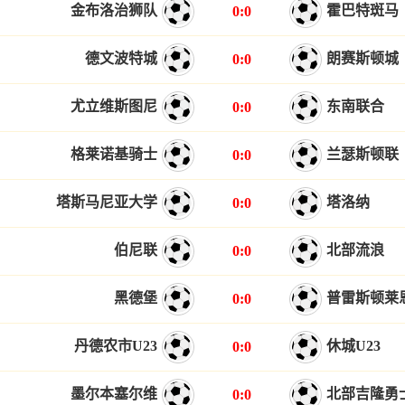
金布洛治狮队
霍巴特斑马
0:0
德文波特城
朗赛斯顿城
0:0
尤立维斯图尼
东南联合
0:0
格莱诺基骑士
兰瑟斯顿联
0:0
塔斯马尼亚大学
塔洛纳
0:0
伯尼联
北部流浪
0:0
黑德堡
普雷斯顿莱
0:0
丹德农市U23
休城U23
0:0
墨尔本塞尔维
北部吉隆勇
0:0