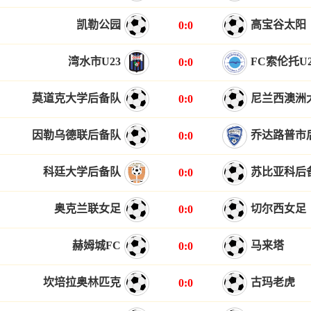
凯勒公园
高宝谷太阳
0:0
湾水市U23
FC索伦托U2
0:0
莫道克大学后备队
尼兰西澳洲
0:0
因勒乌德联后备队
乔达路普市
0:0
科廷大学后备队
苏比亚科后
0:0
奥克兰联女足
切尔西女足
0:0
赫姆城FC
马来塔
0:0
坎培拉奥林匹克
古玛老虎
0:0