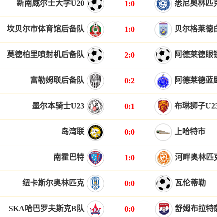
新南威尔士大学U20
悉尼奥林匹克
1:0
坎贝尔市体育馆后备队
贝尔格莱德
1:0
莫德柏里喷射机后备队
阿德莱德眼
2:0
富勒姆联后备队
阿德莱德蓝
0:2
墨尔本骑士U23
布琳狮子U2
0:1
岛湾联
上哈特市
0:0
南霍巴特
河畔奥林匹
1:0
纽卡斯尔奥林匹克
瓦伦蒂勒
0:0
SKA哈巴罗夫斯克B队
舒姆布拉特
0:0