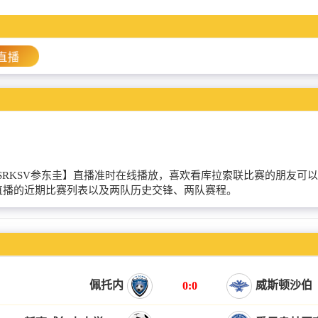
直播
【霍兰德容VSRKSV参东圭】直播准时在线播放，喜欢看库拉索联比赛的
圭直播的近期比赛列表以及两队历史交锋、两队赛程。
佩托内
威斯顿沙伯
0:0