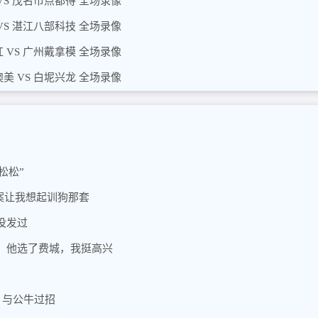
VS 茂名市点都得 全场录像
VS 湛江八部科技 全场录像
 VS 广州戴拿模 全场录像
美 VS 白坭兴龙 全场录像
松松”
案让我想起训狗那套
没发过
，他选了费城，我挺高兴
，与公牛过招