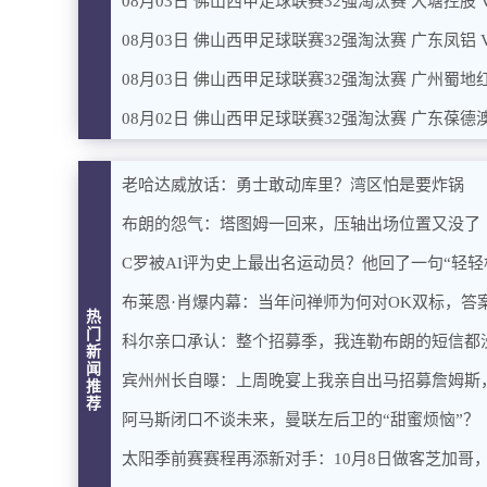
08月03日 佛山西甲足球联赛32强淘汰赛 大塘控股 
08月03日 佛山西甲足球联赛32强淘汰赛 广东凤铝 
08月03日 佛山西甲足球联赛32强淘汰赛 广州蜀地红
08月02日 佛山西甲足球联赛32强淘汰赛 广东葆德澳
老哈达威放话：勇士敢动库里？湾区怕是要炸锅
布朗的怨气：塔图姆一回来，压轴出场位置又没了
C罗被AI评为史上最出名运动员？他回了一句“轻轻
布莱恩·肖爆内幕：当年问禅师为何对OK双标，答
热
门
科尔亲口承认：整个招募季，我连勒布朗的短信都
新
闻
宾州州长自曝：上周晚宴上我亲自出马招募詹姆斯
推
荐
阿马斯闭口不谈未来，曼联左后卫的“甜蜜烦恼”？
太阳季前赛赛程再添新对手：10月8日做客芝加哥