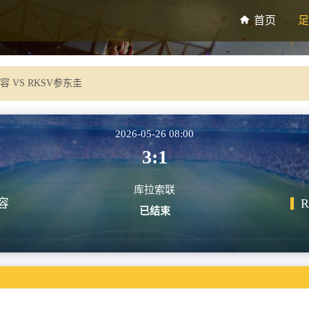
首页
足
容 VS RKSV参东圭
2026-05-26 08:00
3:1
库拉索联
容
已结束