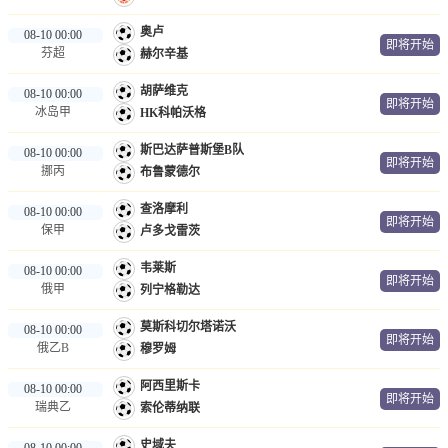
奥卢
08-10 00:00
即将开始
芬超
赫尔辛基
胡萨维克
08-10 00:00
即将开始
冰岛甲
HK科帕沃格
斯巴达萨普斯堡B队
08-10 00:00
即将开始
挪丙
布鲁蒙德尔
查洛摩利
08-10 00:00
即将开始
保甲
卢多戈雷茨
韦莱斯
08-10 00:00
即将开始
俄甲
列宁格勒达
莫斯科切尔塔诺沃
08-10 00:00
即将开始
俄乙B
穆罗姆
阿西里斯卡
08-10 00:00
即将开始
瑞典乙
索伦蒂纳联
史域夫
08-10 00:00