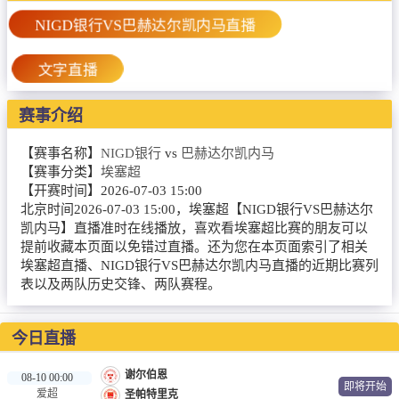
篮球直播
NIGD银行VS巴赫达尔凯内马直播
NBA
文字直播
CBA
赛事介绍
录像
【赛事名称】
NIGD银行
vs
巴赫达尔凯内马
足球录像
【赛事分类】
埃塞超
篮球录像
【开赛时间】
2026-07-03 15:00
北京时间2026-07-03 15:00，埃塞超【NIGD银行VS巴赫达尔
新闻
凯内马】直播准时在线播放，喜欢看埃塞超比赛的朋友可以
提前收藏本页面以免错过直播。还为您在本页面索引了相关
足球新闻
埃塞超直播、NIGD银行VS巴赫达尔凯内马直播的近期比赛列
表以及两队历史交锋、两队赛程。
篮球新闻
今日直播
谢尔伯恩
08-10 00:00
即将开始
爱超
圣帕特里克