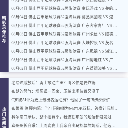
08月04日 佛山西甲足球联赛32强淘汰赛 贪玩游戏 VS 美的薪火 全场录像
08月04日 佛山西甲足球联赛32强淘汰赛 藝品高國際 VS 湛江狂狼·粵辉能源 全场录像
精
彩
08月03日 佛山西甲足球联赛32强淘汰赛 广东客家青年 VS 广州英华思力U17 全场录像
录
像
08月03日 佛山西甲足球联赛32强淘汰赛 广州求信 VS 顺德新青年 全场录像
推
荐
08月03日 佛山西甲足球联赛32强淘汰赛 大塘控股 VS 茂名市点都得 全场录像
08月03日 佛山西甲足球联赛32强淘汰赛 广东凤铝 VS 湛江八部科技 全场录像
08月03日 佛山西甲足球联赛32强淘汰赛 广州蜀地红 VS 广州戴拿模 全场录像
08月02日 佛山西甲足球联赛32强淘汰赛 广东葆德澳美 VS 白坭兴龙 全场录像
老哈达威放话：勇士敢动库里？湾区怕是要炸锅
布朗的怨气：塔图姆一回来，压轴出场位置又没了
C罗被AI评为史上最出名运动员？他回了一句“轻轻松松”
布莱恩·肖爆内幕：当年问禅师为何对OK双标，答案让我想起训狗那套
热
门
科尔亲口承认：整个招募季，我连勒布朗的短信都没发过
新
闻
宾州州长自曝：上周晚宴上我亲自出马招募詹姆斯，他选了费城，我挺高兴
推