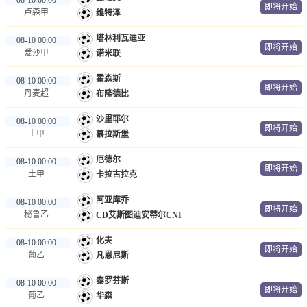
即将开始
卢森甲
维特泽
塔林利瓦迪亚
08-10 00:00
即将开始
爱沙甲
诺米联
霍森斯
08-10 00:00
即将开始
丹麦超
布隆德比
沙里耶尔
08-10 00:00
即将开始
土甲
慕拉斯堡
厄德尔
08-10 00:00
即将开始
土甲
卡拉古拉克
阿亚库乔
08-10 00:00
即将开始
秘鲁乙
CD艾斯图迪安蒂尔CNI
化夫
08-10 00:00
即将开始
葡乙
凡恩尼斯
泰罗芬斯
08-10 00:00
即将开始
葡乙
华森