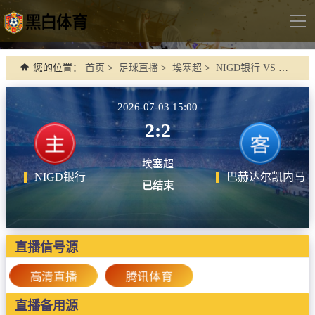
导
航
首页
您的位置：
首页
>
足球直播
>
埃塞超
>
NIGD银行 VS 巴赫达尔凯内马
足球直播
2026-07-03 15:00
英超
2:2
德甲
埃塞超
法甲
NIGD银行
巴赫达尔凯内马
已结束
西甲
意甲
世界杯
直播信号源
欧冠杯
高清直播
腾讯体育
中超
直播备用源