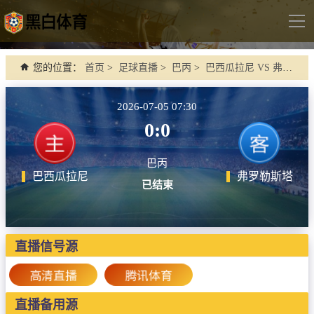
导
航
首页
您的位置：
首页
>
足球直播
>
巴丙
>
巴西瓜拉尼 VS 弗罗勒斯塔
足球直播
2026-07-05 07:30
英超
0:0
德甲
巴丙
法甲
巴西瓜拉尼
弗罗勒斯塔
已结束
西甲
意甲
世界杯
直播信号源
欧冠杯
高清直播
腾讯体育
中超
直播备用源