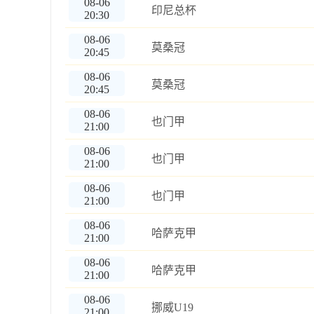
08-06
印尼总杯
20:30
08-06
莫桑冠
20:45
08-06
莫桑冠
20:45
08-06
也门甲
21:00
08-06
也门甲
21:00
08-06
也门甲
21:00
08-06
哈萨克甲
21:00
08-06
哈萨克甲
21:00
08-06
挪威U19
21:00