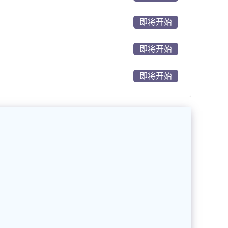
即将开始
即将开始
即将开始