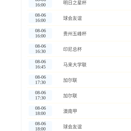
明日之星杯
16:00
08-06
球会友谊
16:00
08-06
贵州五峰杯
16:00
08-06
印尼总杯
16:30
08-06
马来大学联
16:45
08-06
加尔联
17:30
08-06
加尔联
17:30
08-06
澳南甲
18:00
08-06
球会友谊
18:00