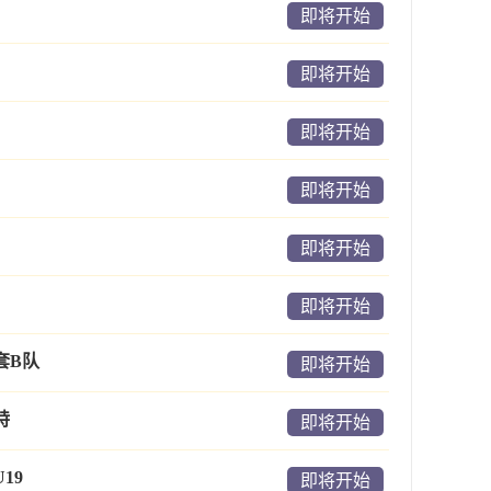
即将开始
即将开始
即将开始
即将开始
即将开始
即将开始
套B队
即将开始
特
即将开始
19
即将开始