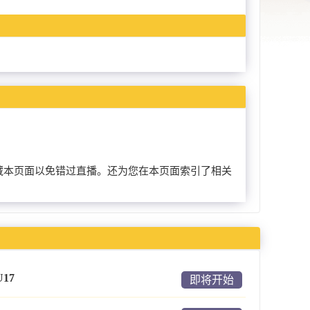
提前收藏本页面以免错过直播。还为您在本页面索引了相关
17
即将开始