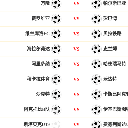
万隆
帕尔斯巴亚
VS
费罗维亚
彭巴湾
VS
维兰库洛FC
贝拉铁路
VS
海拉尔荷达
史兰姆
VS
阿里萨纳
哈德瑞马特
VS
穆卡拉体育
沃达特
VS
沙克特
卡斯比阿克
VS
阿克托比B队
伊基巴斯图
VS
斯塔贝克U19
费德列斯达U
VS