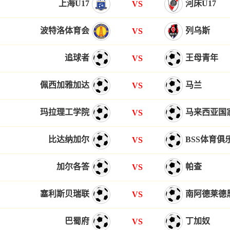
上海U17
河床U17
VS
波特洛体育会
列乌斯
VS
追球者
王母青年
VS
佩西加雅加达
马兰
VS
玛拉理工学院
马来西亚国
VS
比达纳加尔
BSS体育俱
VS
加尔各答
帕查
VS
塞利斯贝瑞联
南阿德莱德
VS
巴蜀府
丁加奴
VS