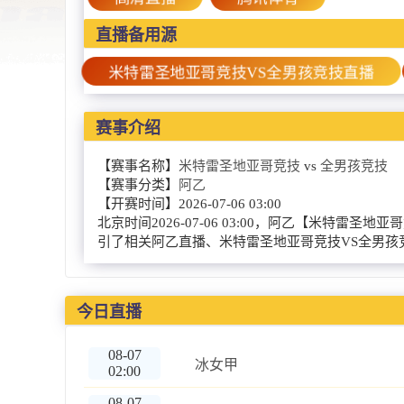
直播备用源
米特雷圣地亚哥竞技VS全男孩竞技直播
赛事介绍
【赛事名称】
米特雷圣地亚哥竞技
vs
全男孩竞技
【赛事分类】
阿乙
【开赛时间】
2026-07-06 03:00
北京时间2026-07-06 03:00，阿乙【米
引了相关阿乙直播、米特雷圣地亚哥竞技VS全男孩
今日直播
08-07
冰女甲
02:00
08-07