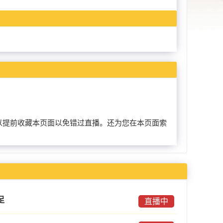
朋友可以提前收藏本页面以免错过直播。还为您在本页面索
足
直播中