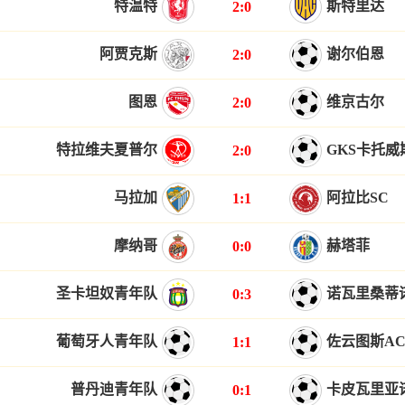
特温特
斯特里达
2:0
阿贾克斯
谢尔伯恩
2:0
图恩
维京古尔
2:0
特拉维夫夏普尔
GKS卡托威
2:0
马拉加
阿拉比SC
1:1
摩纳哥
赫塔菲
0:0
圣卡坦奴青年队
诺瓦里桑蒂
0:3
葡萄牙人青年队
佐云图斯A
1:1
普丹迪青年队
卡皮瓦里亚
0:1