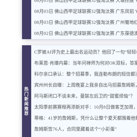
08月03日 佛山西甲足球联赛32强淘汰赛 大塘控股 
08月03日 佛山西甲足球联赛32强淘汰赛 广东凤铝 
08月03日 佛山西甲足球联赛32强淘汰赛 广州蜀地红
08月02日 佛山西甲足球联赛32强淘汰赛 广东葆德澳
C罗被AI评为史上最出名运动员？他回了一句“轻轻
布莱恩·肖爆内幕：当年问禅师为何对OK双标，答
科尔亲口承认：整个招募季，我连勒布朗的短信都
宾州州长自曝：上周晚宴上我亲自出马招募詹姆斯
热
门
阿马斯闭口不谈未来，曼联左后卫的“甜蜜烦恼”？
新
闻
太阳季前赛赛程再添新对手：10月8日做客芝加哥
推
荐
蒂格：41岁的詹姆斯，凭什么让整个夏天都围着他
詹姆斯签76人，合同里藏着这个“小彩蛋”