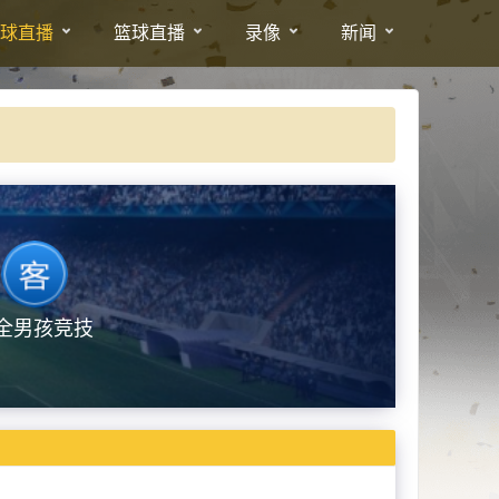
球直播
篮球直播
录像
新闻
全男孩竞技