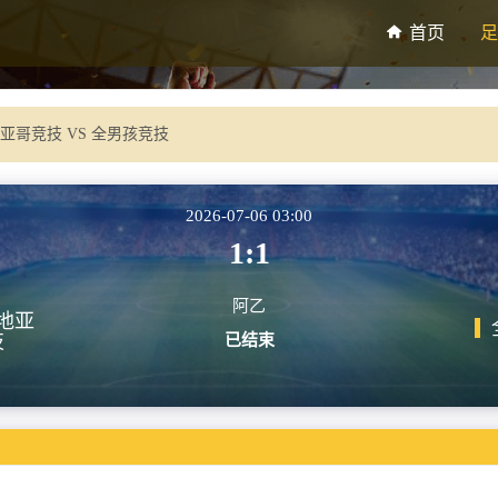
首页
足
亚哥竞技 VS 全男孩竞技
2026-07-06 03:00
1:1
阿乙
地亚
技
已结束