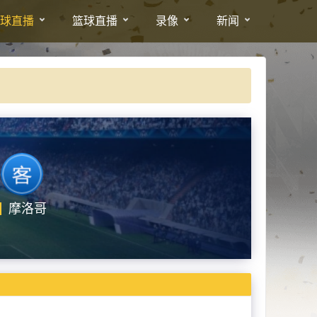
球直播
篮球直播
录像
新闻
摩洛哥