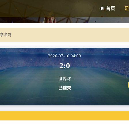
首页
足
 摩洛哥
2026-07-10 04:00
2:0
世界杯
已结束