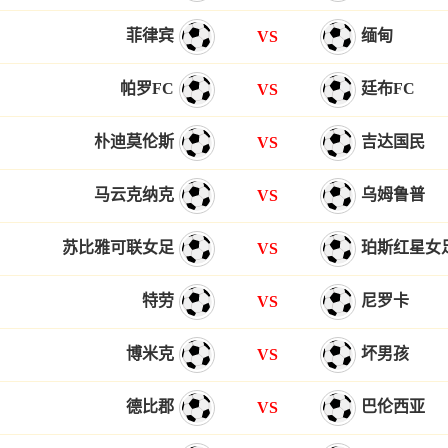
菲律宾
缅甸
VS
帕罗FC
廷布FC
VS
朴迪莫伦斯
吉达国民
VS
马云克纳克
乌姆鲁普
VS
苏比雅可联女足
珀斯红星女
VS
特劳
尼罗卡
VS
博米克
坏男孩
VS
德比郡
巴伦西亚
VS