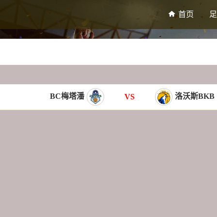
首页
足
BC梅塔潘
洛沃斯BKB
VS