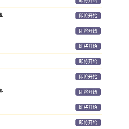
即将开始
篮
即将开始
即将开始
即将开始
即将开始
即将开始
热
即将开始
即将开始
即将开始