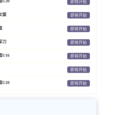
U20
即将开始
女篮
即将开始
篮
即将开始
军刀
即将开始
U16
即将开始
即将开始
U20
即将开始