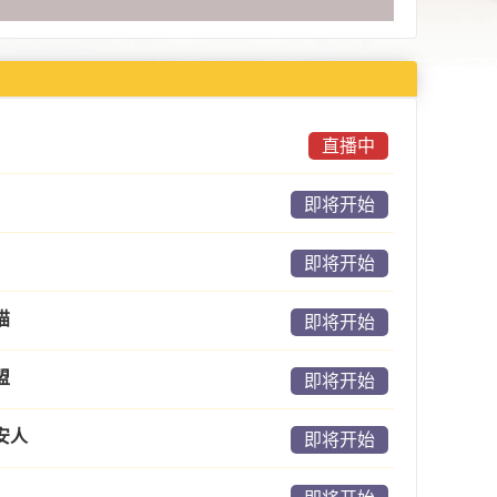
直播中
即将开始
即将开始
猫
即将开始
盟
即将开始
安人
即将开始