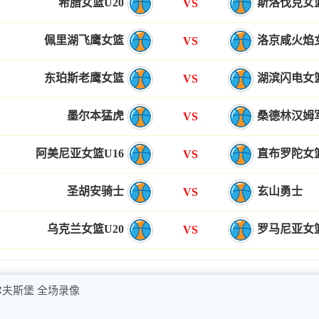
希腊女篮U20
斯洛伐克女篮
VS
佩里湖飞鹰女篮
洛京咸火焰
VS
东珀斯老鹰女篮
湖滨闪电女
VS
墨尔本猛虎
桑德林汉姆
VS
阿美尼亚女篮U16
直布罗陀女篮
VS
圣胡安骑士
玄山勇士
VS
乌克兰女篮U20
罗马尼亚女篮
VS
尔夫斯堡 全场录像