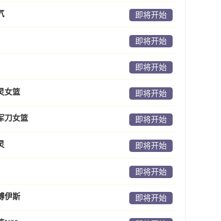
气
即将开始
即将开始
即将开始
灵女篮
即将开始
军刀女篮
即将开始
灵
即将开始
即将开始
博伊斯
即将开始