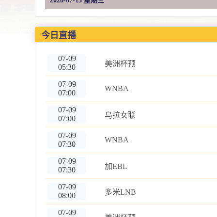
2026-07-15 星期三
今日直播
07-09
美洲杯预
05:30
07-09
WNBA
07:00
07-09
乌拉女联
07:00
07-09
WNBA
07:30
07-09
加EBL
07:30
07-09
多米LNB
08:00
07-09