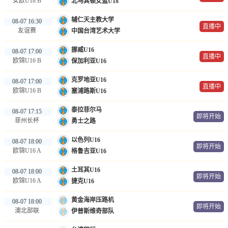
女欧U18 B
北马其顿女篮U18
辅仁天主教大学
08-07 16:30
直播中
友谊赛
中国台湾艺术大学
挪威U16
08-07 17:00
直播中
欧锦U16 B
保加利亚U16
克罗地亚U16
08-07 17:00
直播中
欧锦U16 B
塞浦路斯U16
泰拉菲尔马
08-07 17:15
即将开始
菲州长杯
勇士之路
以色列U16
08-07 18:00
即将开始
欧锦U16 A
格鲁吉亚U16
土耳其U16
08-07 18:00
即将开始
欧锦U16 A
捷克U16
黄金海岸压路机
08-07 18:00
即将开始
澳北部联
伊普斯维奇部队