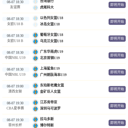
台湾银行
08-07 18:30
即将开始
友谊赛
虎尾科大
以色列女篮U18
08-07 18:30
即将开始
女欧U18 B
冰岛女篮U18
葡萄牙女篮U18
08-07 18:30
即将开始
女欧U18 B
乌克兰女篮U18
广东华南虎U19
08-07 18:30
即将开始
中国NBL U19
北京首钢U19
上海鲨鱼U19
08-07 18:30
即将开始
中国NBL U19
广州朗肽海本U19
东珀斯老鹰女篮
08-07 19:00
即将开始
澳西女联
金矿巨人女篮
江苏肯帝亚
08-07 19:30
即将开始
CBA夏季赛
深圳马可波罗
拉马多斯
08-07 19:30
即将开始
菲州长杯
博尔特斯