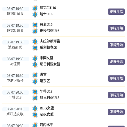
乌克兰U16
08-07 19:30
即将开始
欧锦U16 B
瑞士U16
丹麦U16
08-07 19:30
即将开始
欧锦U16 B
爱沙尼亚U16
杰拉尔顿海盗
08-07 19:30
即将开始
澳西部联
威利顿老虎
中国女篮
08-07 19:30
即将开始
友谊赛
尼日利亚女篮
满贯
08-07 19:30
即将开始
中港银盾杯
港东区
乍得U18
08-07 20:00
即将开始
非锦U18
尼日利亚U18
REG女篮
08-07 20:00
即将开始
卢旺达女联
APR女篮
河内水牛
08-07 20:30