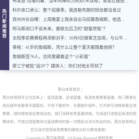
布莱恩·肖爆内幕：当年问禅师为何对OK双标，答案让我想起训狗那套
科尔亲口承认：整个招募季，我连勒布朗的短信都没发过
热
门
宾州州长自曝：上周晚宴上我亲自出马招募詹姆斯，他选了费城，我挺高兴
新
闻
阿马斯闭口不谈未来，曼联左后卫的“甜蜜烦恼”？
推
荐
太阳季前赛赛程再添新对手：10月8日做客芝加哥，与公牛过招
蒂格：41岁的詹姆斯，凭什么让整个夏天都围着他转？
詹姆斯签76人，合同里藏着这个“小彩蛋”
廖三宁被批“运20”？媒体人：你们对他太苛刻了
黑白体育首页
|
黑白体育网专注为您奉上：篮球直播、足球直播、高清免费赛事直播、热门赛事在
线无插件观看等专属服务。不用下载软件、无需额外插件，打开即可流畅观看全场
赛事，随时随地锁定赛场动态。我们深耕体育直播领域，为球迷打造稳定高清的观
赛体验，不错过绿茵赛场与篮球赛场的每一次精彩对决与热血时刻。黑白体育网让
您沉浸式感受体育赛事的硬核对抗与赛场激情！
Copyright ©
黑白体育网 . All Rights Reserved 版权所有